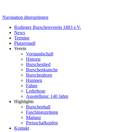
Navigation überspringen
Rodinger Burschenverein 1883 e.V.
News
Termine
Platzerstadl
Verein
Vorstandschaft
Historie
Burschenlied
Burschenkutsche
Burschenhorn
Humpen
Fahne
Lederhose
Ausstellung: 140 Jahre
Highlights
Burschenball
Faschingszeitung
Maitanz
Preisschafkopfen
Kontakt