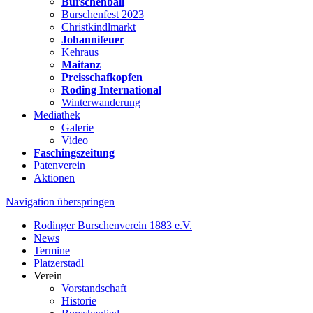
Burschenball
Burschenfest 2023
Christkindlmarkt
Johannifeuer
Kehraus
Maitanz
Preisschafkopfen
Roding International
Winterwanderung
Mediathek
Galerie
Video
Faschingszeitung
Patenverein
Aktionen
Navigation überspringen
Rodinger Burschenverein 1883 e.V.
News
Termine
Platzerstadl
Verein
Vorstandschaft
Historie