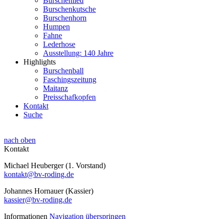
Burschenlied
Burschenkutsche
Burschenhorn
Humpen
Fahne
Lederhose
Ausstellung: 140 Jahre
Highlights
Burschenball
Faschingszeitung
Maitanz
Preisschafkopfen
Kontakt
Suche
nach oben
Kontakt
Michael Heuberger (1. Vorstand)
kontakt@bv-roding.de
Johannes Hornauer (Kassier)
kassier@bv-roding.de
Informationen
Navigation überspringen