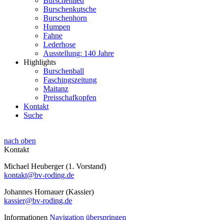
Burschenlied
Burschenkutsche
Burschenhorn
Humpen
Fahne
Lederhose
Ausstellung: 140 Jahre
Highlights
Burschenball
Faschingszeitung
Maitanz
Preisschafkopfen
Kontakt
Suche
nach oben
Kontakt
Michael Heuberger (1. Vorstand)
kontakt@bv-roding.de
Johannes Hornauer (Kassier)
kassier@bv-roding.de
Informationen
Navigation überspringen