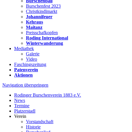
Burschenball
Burschenfest 2023
Christkindlmarkt
Johannifeuer
Kehraus
Maitanz
Preisschafkopfen
Roding International
Winterwanderung
Mediathek
Galerie
Video
Faschingszeitung
Patenverein
Aktionen
Navigation überspringen
Rodinger Burschenverein 1883 e.V.
News
Termine
Platzerstadl
Verein
Vorstandschaft
Historie