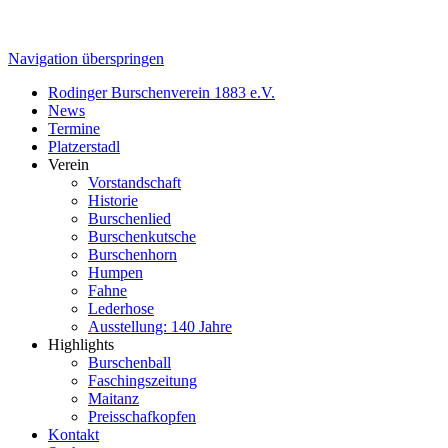
Navigation überspringen
Rodinger Burschenverein 1883 e.V.
News
Termine
Platzerstadl
Verein
Vorstandschaft
Historie
Burschenlied
Burschenkutsche
Burschenhorn
Humpen
Fahne
Lederhose
Ausstellung: 140 Jahre
Highlights
Burschenball
Faschingszeitung
Maitanz
Preisschafkopfen
Kontakt