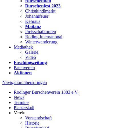
Burschenball
Burschenfest 2023
Christkindlmarkt
Johannifeuer
Kehraus
Maitanz
Preisschafkopfen
Roding International
Winterwanderung
Mediathek
Galerie
Video
Faschingszeitung
Patenverein
Aktionen
Navigation überspringen
Rodinger Burschenverein 1883 e.V.
News
Termine
Platzerstadl
Verein
Vorstandschaft
Historie