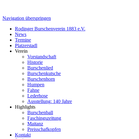
Navigation überspringen
Rodinger Burschenverein 1883 e.V.
News
Termine
Platzerstadl
Verein
Vorstandschaft
Historie
Burschenlied
Burschenkutsche
Burschenhorn
Humpen
Fahne
Lederhose
Ausstellung: 140 Jahre
Highlights
Burschenball
Faschingszeitung
Maitanz
Preisschafkopfen
Kontakt