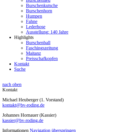
Burschenlied
Burschenkutsche
Burschenhorn
Humpen
Fahne
Lederhose
Ausstellung: 140 Jahre
Highlights
Burschenball
Faschingszeitung
Maitanz
Preisschafkopfen
Kontakt
Suche
nach oben
Kontakt
Michael Heuberger (1. Vorstand)
kontakt@bv-roding.de
Johannes Hornauer (Kassier)
kassier@bv-roding.de
Informationen
Navigation überspringen