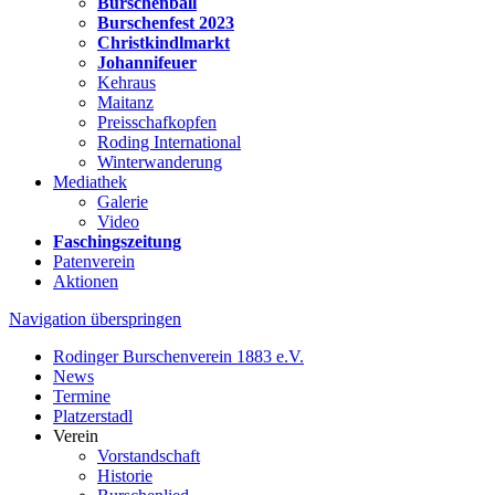
Burschenball
Burschenfest 2023
Christkindlmarkt
Johannifeuer
Kehraus
Maitanz
Preisschafkopfen
Roding International
Winterwanderung
Mediathek
Galerie
Video
Faschingszeitung
Patenverein
Aktionen
Navigation überspringen
Rodinger Burschenverein 1883 e.V.
News
Termine
Platzerstadl
Verein
Vorstandschaft
Historie