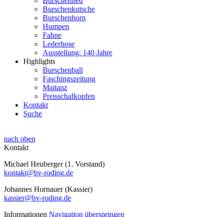
Burschenlied
Burschenkutsche
Burschenhorn
Humpen
Fahne
Lederhose
Ausstellung: 140 Jahre
Highlights
Burschenball
Faschingszeitung
Maitanz
Preisschafkopfen
Kontakt
Suche
nach oben
Kontakt
Michael Heuberger (1. Vorstand)
kontakt@bv-roding.de
Johannes Hornauer (Kassier)
kassier@bv-roding.de
Informationen
Navigation überspringen