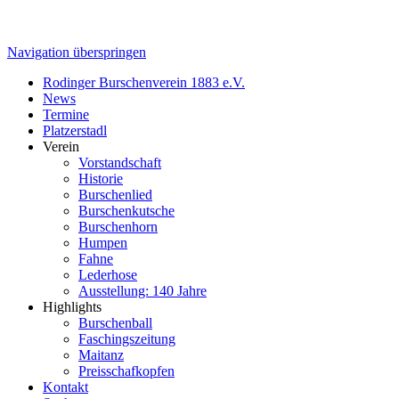
Navigation überspringen
Rodinger Burschenverein 1883 e.V.
News
Termine
Platzerstadl
Verein
Vorstandschaft
Historie
Burschenlied
Burschenkutsche
Burschenhorn
Humpen
Fahne
Lederhose
Ausstellung: 140 Jahre
Highlights
Burschenball
Faschingszeitung
Maitanz
Preisschafkopfen
Kontakt