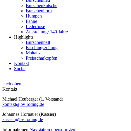
Burschenlied
Burschenkutsche
Burschenhorn
Humpen
Fahne
Lederhose
Ausstellung: 140 Jahre
Highlights
Burschenball
Faschingszeitung
Maitanz
Preisschafkopfen
Kontakt
Suche
nach oben
Kontakt
Michael Heuberger (1. Vorstand)
kontakt@bv-roding.de
Johannes Hornauer (Kassier)
kassier@bv-roding.de
Informationen
Navigation überspringen