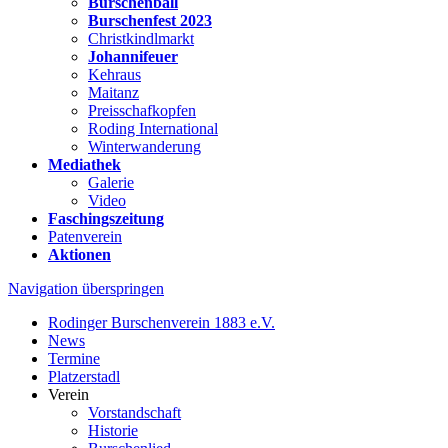
Burschenball
Burschenfest 2023
Christkindlmarkt
Johannifeuer
Kehraus
Maitanz
Preisschafkopfen
Roding International
Winterwanderung
Mediathek
Galerie
Video
Faschingszeitung
Patenverein
Aktionen
Navigation überspringen
Rodinger Burschenverein 1883 e.V.
News
Termine
Platzerstadl
Verein
Vorstandschaft
Historie