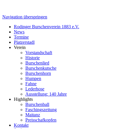
Navigation überspringen
Rodinger Burschenverein 1883 e.V.
News
Termine
Platzerstadl
Verein
Vorstandschaft
Historie
Burschenlied
Burschenkutsche
Burschenhorn
Humpen
Fahne
Lederhose
Ausstellung: 140 Jahre
Highlights
Burschenball
Faschingszeitung
Maitanz
Preisschafkopfen
Kontakt