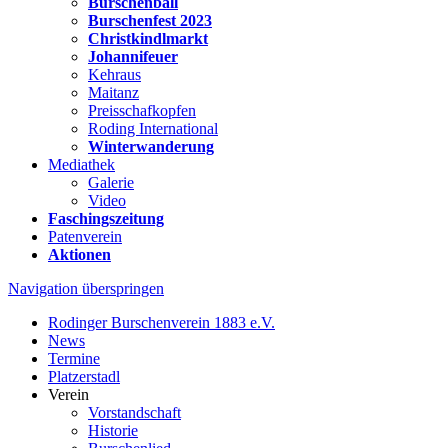
Burschenball
Burschenfest 2023
Christkindlmarkt
Johannifeuer
Kehraus
Maitanz
Preisschafkopfen
Roding International
Winterwanderung
Mediathek
Galerie
Video
Faschingszeitung
Patenverein
Aktionen
Navigation überspringen
Rodinger Burschenverein 1883 e.V.
News
Termine
Platzerstadl
Verein
Vorstandschaft
Historie