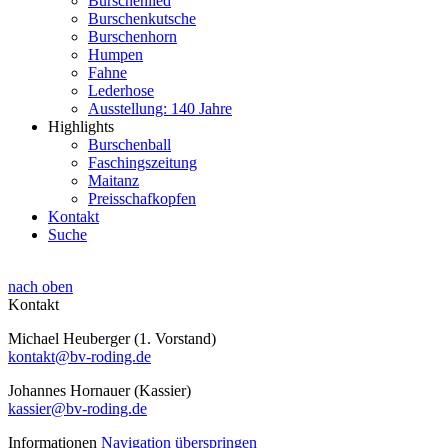
Burschenlied
Burschenkutsche
Burschenhorn
Humpen
Fahne
Lederhose
Ausstellung: 140 Jahre
Highlights
Burschenball
Faschingszeitung
Maitanz
Preisschafkopfen
Kontakt
Suche
nach oben
Kontakt
Michael Heuberger (1. Vorstand)
kontakt@bv-roding.de
Johannes Hornauer (Kassier)
kassier@bv-roding.de
Informationen
Navigation überspringen