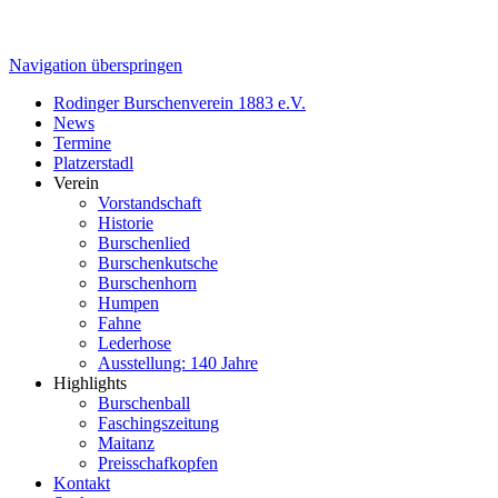
Navigation überspringen
Rodinger Burschenverein 1883 e.V.
News
Termine
Platzerstadl
Verein
Vorstandschaft
Historie
Burschenlied
Burschenkutsche
Burschenhorn
Humpen
Fahne
Lederhose
Ausstellung: 140 Jahre
Highlights
Burschenball
Faschingszeitung
Maitanz
Preisschafkopfen
Kontakt