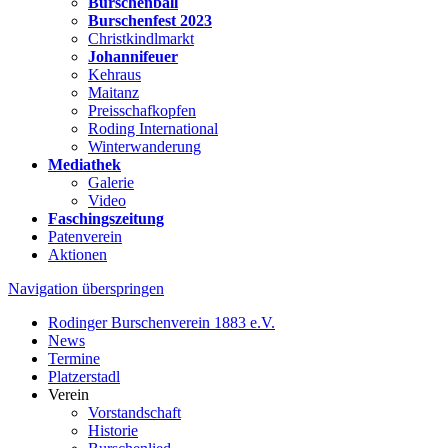
Burschenball
Burschenfest 2023
Christkindlmarkt
Johannifeuer
Kehraus
Maitanz
Preisschafkopfen
Roding International
Winterwanderung
Mediathek
Galerie
Video
Faschingszeitung
Patenverein
Aktionen
Navigation überspringen
Rodinger Burschenverein 1883 e.V.
News
Termine
Platzerstadl
Verein
Vorstandschaft
Historie