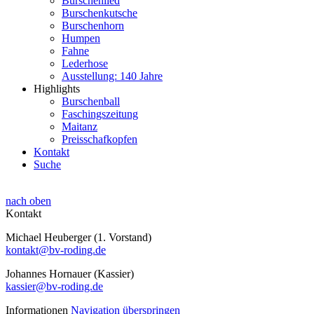
Burschenlied
Burschenkutsche
Burschenhorn
Humpen
Fahne
Lederhose
Ausstellung: 140 Jahre
Highlights
Burschenball
Faschingszeitung
Maitanz
Preisschafkopfen
Kontakt
Suche
nach oben
Kontakt
Michael Heuberger (1. Vorstand)
kontakt@bv-roding.de
Johannes Hornauer (Kassier)
kassier@bv-roding.de
Informationen
Navigation überspringen