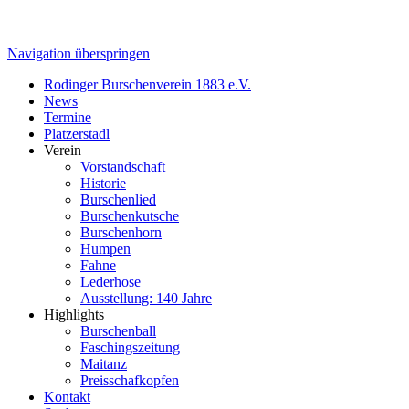
Navigation überspringen
Rodinger Burschenverein 1883 e.V.
News
Termine
Platzerstadl
Verein
Vorstandschaft
Historie
Burschenlied
Burschenkutsche
Burschenhorn
Humpen
Fahne
Lederhose
Ausstellung: 140 Jahre
Highlights
Burschenball
Faschingszeitung
Maitanz
Preisschafkopfen
Kontakt