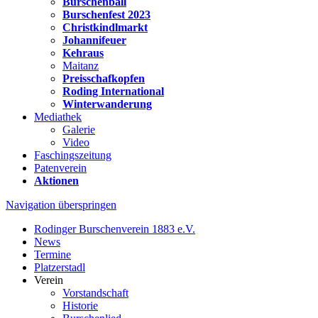
Burschenball
Burschenfest 2023
Christkindlmarkt
Johannifeuer
Kehraus
Maitanz
Preisschafkopfen
Roding International
Winterwanderung
Mediathek
Galerie
Video
Faschingszeitung
Patenverein
Aktionen
Navigation überspringen
Rodinger Burschenverein 1883 e.V.
News
Termine
Platzerstadl
Verein
Vorstandschaft
Historie