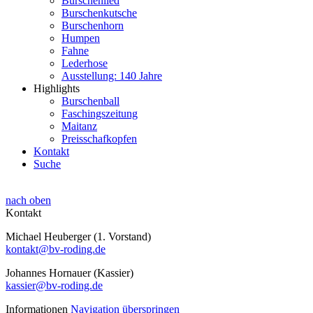
Burschenlied
Burschenkutsche
Burschenhorn
Humpen
Fahne
Lederhose
Ausstellung: 140 Jahre
Highlights
Burschenball
Faschingszeitung
Maitanz
Preisschafkopfen
Kontakt
Suche
nach oben
Kontakt
Michael Heuberger (1. Vorstand)
kontakt@bv-roding.de
Johannes Hornauer (Kassier)
kassier@bv-roding.de
Informationen
Navigation überspringen