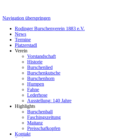
Navigation überspringen
Rodinger Burschenverein 1883 e.V.
News
Termine
Platzerstadl
Verein
Vorstandschaft
Historie
Burschenlied
Burschenkutsche
Burschenhorn
Humpen
Fahne
Lederhose
Ausstellung: 140 Jahre
Highlights
Burschenball
Faschingszeitung
Maitanz
Preisschafkopfen
Kontakt