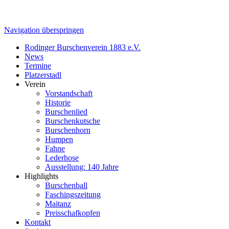
Navigation überspringen
Rodinger Burschenverein 1883 e.V.
News
Termine
Platzerstadl
Verein
Vorstandschaft
Historie
Burschenlied
Burschenkutsche
Burschenhorn
Humpen
Fahne
Lederhose
Ausstellung: 140 Jahre
Highlights
Burschenball
Faschingszeitung
Maitanz
Preisschafkopfen
Kontakt