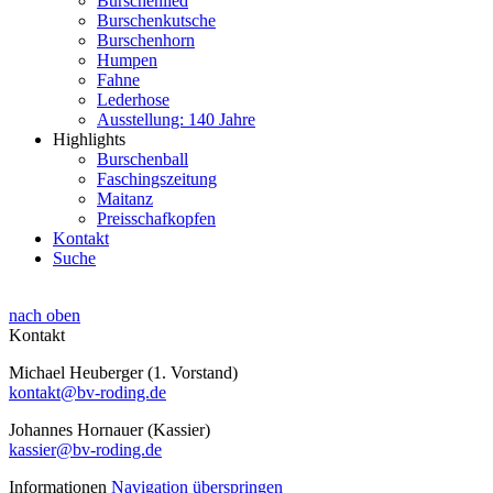
Burschenlied
Burschenkutsche
Burschenhorn
Humpen
Fahne
Lederhose
Ausstellung: 140 Jahre
Highlights
Burschenball
Faschingszeitung
Maitanz
Preisschafkopfen
Kontakt
Suche
nach oben
Kontakt
Michael Heuberger (1. Vorstand)
kontakt@bv-roding.de
Johannes Hornauer (Kassier)
kassier@bv-roding.de
Informationen
Navigation überspringen