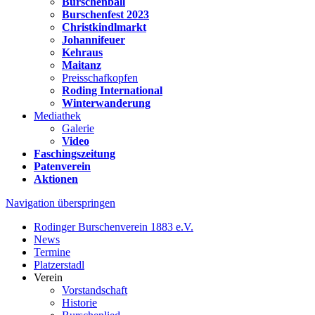
Burschenball
Burschenfest 2023
Christkindlmarkt
Johannifeuer
Kehraus
Maitanz
Preisschafkopfen
Roding International
Winterwanderung
Mediathek
Galerie
Video
Faschingszeitung
Patenverein
Aktionen
Navigation überspringen
Rodinger Burschenverein 1883 e.V.
News
Termine
Platzerstadl
Verein
Vorstandschaft
Historie