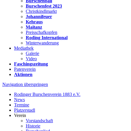
Burschenball
Burschenfest 2023
Christkindlmarkt
Johannifeuer
Kehraus
Maitanz
Preisschafkopfen
Roding International
Winterwanderung
Mediathek
Galerie
Video
Faschingszeitung
Patenverein
Aktionen
Navigation überspringen
Rodinger Burschenverein 1883 e.V.
News
Termine
Platzerstadl
Verein
Vorstandschaft
Historie