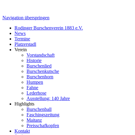
Navigation überspringen
Rodinger Burschenverein 1883 e.V.
News
Termine
Platzerstadl
Verein
Vorstandschaft
Historie
Burschenlied
Burschenkutsche
Burschenhorn
Humpen
Fahne
Lederhose
Ausstellung: 140 Jahre
Highlights
Burschenball
Faschingszeitung
Maitanz
Preisschafkopfen
Kontakt