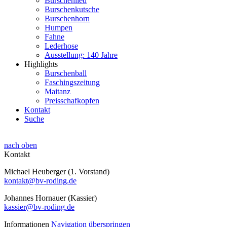
Burschenlied
Burschenkutsche
Burschenhorn
Humpen
Fahne
Lederhose
Ausstellung: 140 Jahre
Highlights
Burschenball
Faschingszeitung
Maitanz
Preisschafkopfen
Kontakt
Suche
nach oben
Kontakt
Michael Heuberger (1. Vorstand)
kontakt@bv-roding.de
Johannes Hornauer (Kassier)
kassier@bv-roding.de
Informationen
Navigation überspringen