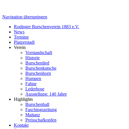
Navigation überspringen
Rodinger Burschenverein 1883 e.V.
News
Termine
Platzerstadl
Verein
Vorstandschaft
Historie
Burschenlied
Burschenkutsche
Burschenhorn
Humpen
Fahne
Lederhose
Ausstellung: 140 Jahre
Highlights
Burschenball
Faschingszeitung
Maitanz
Preisschafkopfen
Kontakt