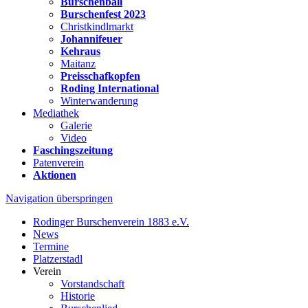
Burschenball
Burschenfest 2023
Christkindlmarkt
Johannifeuer
Kehraus
Maitanz
Preisschafkopfen
Roding International
Winterwanderung
Mediathek
Galerie
Video
Faschingszeitung
Patenverein
Aktionen
Navigation überspringen
Rodinger Burschenverein 1883 e.V.
News
Termine
Platzerstadl
Verein
Vorstandschaft
Historie