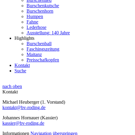
Burschenlied
Burschenkutsche
Burschenhorn
Humpen
Fahne
Lederhose
Ausstellung: 140 Jahre
Highlights
Burschenball
Faschingszeitung
Maitanz
Preisschafkopfen
Kontakt
Suche
nach oben
Kontakt
Michael Heuberger (1. Vorstand)
kontakt@bv-roding.de
Johannes Hornauer (Kassier)
kassier@bv-roding.de
Informationen
Navigation überspringen