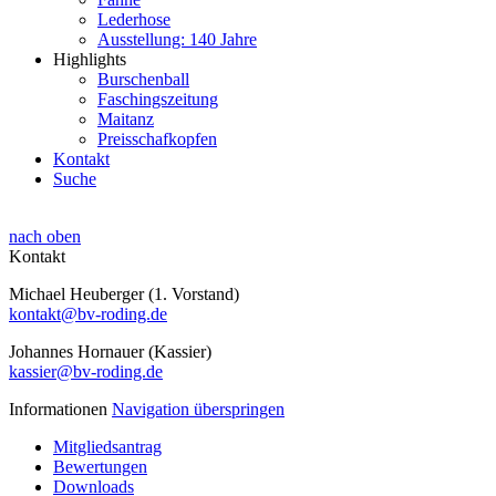
Lederhose
Ausstellung: 140 Jahre
Highlights
Burschenball
Faschingszeitung
Maitanz
Preisschafkopfen
Kontakt
Suche
nach oben
Kontakt
Michael Heuberger (1. Vorstand)
kontakt@bv-roding.de
Johannes Hornauer (Kassier)
kassier@bv-roding.de
Informationen
Navigation überspringen
Mitgliedsantrag
Bewertungen
Downloads