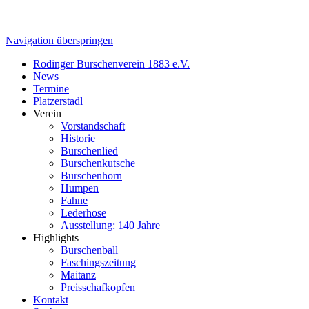
Navigation überspringen
Rodinger Burschenverein 1883 e.V.
News
Termine
Platzerstadl
Verein
Vorstandschaft
Historie
Burschenlied
Burschenkutsche
Burschenhorn
Humpen
Fahne
Lederhose
Ausstellung: 140 Jahre
Highlights
Burschenball
Faschingszeitung
Maitanz
Preisschafkopfen
Kontakt