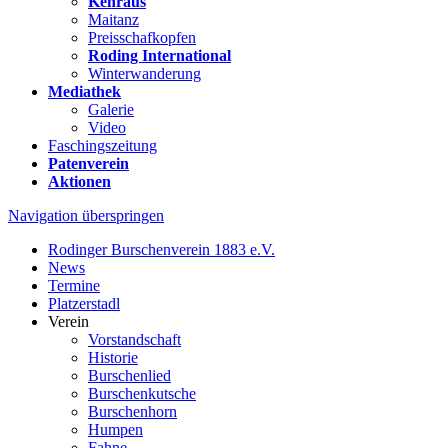
Kehraus
Maitanz
Preisschafkopfen
Roding International
Winterwanderung
Mediathek
Galerie
Video
Faschingszeitung
Patenverein
Aktionen
Navigation überspringen
Rodinger Burschenverein 1883 e.V.
News
Termine
Platzerstadl
Verein
Vorstandschaft
Historie
Burschenlied
Burschenkutsche
Burschenhorn
Humpen
Fahne