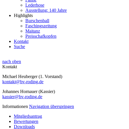
Lederhose
Ausstellung: 140 Jahre
Highlights
Burschenball
Faschingszeitung
Maitanz
Preisschafkopfen
Kontakt
Suche
nach oben
Kontakt
Michael Heuberger (1. Vorstand)
kontakt@bv-roding.de
Johannes Hornauer (Kassier)
kassier@bv-roding.de
Informationen
Navigation überspringen
Mitgliedsantrag
Bewertungen
Downloads