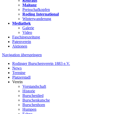
Kehraus
Maitanz
Preisschafkopfen
Roding International
Winterwanderung
Mediathek
Galerie
Video
Faschingszeitung
Patenverein
Aktionen
Navigation überspringen
Rodinger Burschenverein 1883 e.V.
News
Termine
Platzerstadl
Verein
Vorstandschaft
Historie
Burschenlied
Burschenkutsche
Burschenhorn
Humpen
Fahne