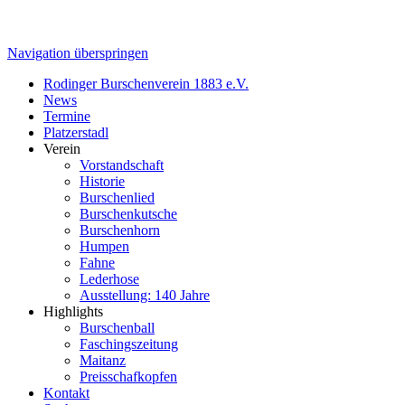
Navigation überspringen
Rodinger Burschenverein 1883 e.V.
News
Termine
Platzerstadl
Verein
Vorstandschaft
Historie
Burschenlied
Burschenkutsche
Burschenhorn
Humpen
Fahne
Lederhose
Ausstellung: 140 Jahre
Highlights
Burschenball
Faschingszeitung
Maitanz
Preisschafkopfen
Kontakt