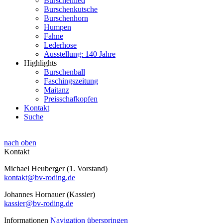
Burschenlied
Burschenkutsche
Burschenhorn
Humpen
Fahne
Lederhose
Ausstellung: 140 Jahre
Highlights
Burschenball
Faschingszeitung
Maitanz
Preisschafkopfen
Kontakt
Suche
nach oben
Kontakt
Michael Heuberger (1. Vorstand)
kontakt@bv-roding.de
Johannes Hornauer (Kassier)
kassier@bv-roding.de
Informationen
Navigation überspringen