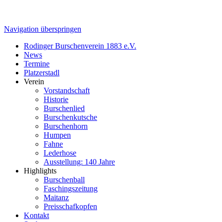
Navigation überspringen
Rodinger Burschenverein 1883 e.V.
News
Termine
Platzerstadl
Verein
Vorstandschaft
Historie
Burschenlied
Burschenkutsche
Burschenhorn
Humpen
Fahne
Lederhose
Ausstellung: 140 Jahre
Highlights
Burschenball
Faschingszeitung
Maitanz
Preisschafkopfen
Kontakt