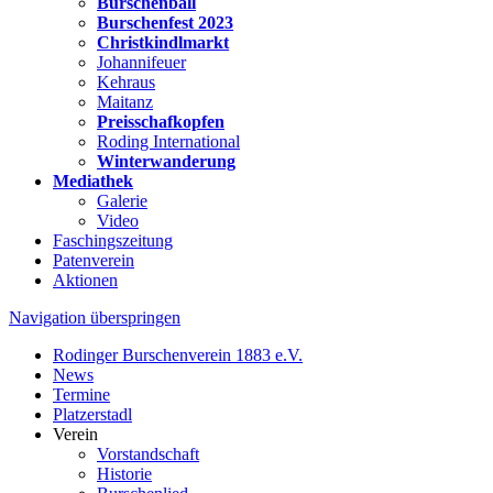
Burschenball
Burschenfest 2023
Christkindlmarkt
Johannifeuer
Kehraus
Maitanz
Preisschafkopfen
Roding International
Winterwanderung
Mediathek
Galerie
Video
Faschingszeitung
Patenverein
Aktionen
Navigation überspringen
Rodinger Burschenverein 1883 e.V.
News
Termine
Platzerstadl
Verein
Vorstandschaft
Historie