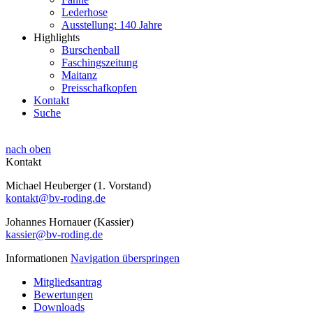
Lederhose
Ausstellung: 140 Jahre
Highlights
Burschenball
Faschingszeitung
Maitanz
Preisschafkopfen
Kontakt
Suche
nach oben
Kontakt
Michael Heuberger (1. Vorstand)
kontakt@bv-roding.de
Johannes Hornauer (Kassier)
kassier@bv-roding.de
Informationen
Navigation überspringen
Mitgliedsantrag
Bewertungen
Downloads