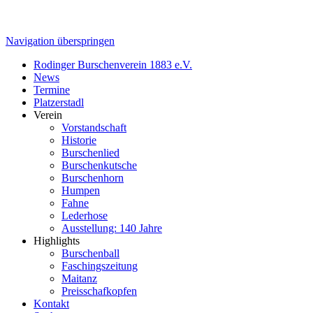
Navigation überspringen
Rodinger Burschenverein 1883 e.V.
News
Termine
Platzerstadl
Verein
Vorstandschaft
Historie
Burschenlied
Burschenkutsche
Burschenhorn
Humpen
Fahne
Lederhose
Ausstellung: 140 Jahre
Highlights
Burschenball
Faschingszeitung
Maitanz
Preisschafkopfen
Kontakt