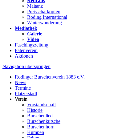
Kehraus
Maitanz
Preisschafkopfen
Roding International
Winterwanderung
Mediathek
Galerie
Video
Faschingszeitung
Patenverein
Aktionen
Navigation überspringen
Rodinger Burschenverein 1883 e.V.
News
Termine
Platzerstadl
Verein
Vorstandschaft
Historie
Burschenlied
Burschenkutsche
Burschenhorn
Humpen
Fahne