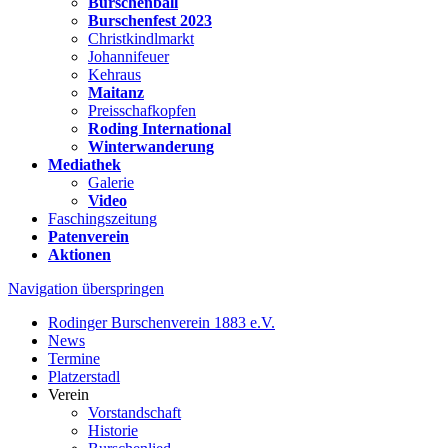
Burschenball
Burschenfest 2023
Christkindlmarkt
Johannifeuer
Kehraus
Maitanz
Preisschafkopfen
Roding International
Winterwanderung
Mediathek
Galerie
Video
Faschingszeitung
Patenverein
Aktionen
Navigation überspringen
Rodinger Burschenverein 1883 e.V.
News
Termine
Platzerstadl
Verein
Vorstandschaft
Historie