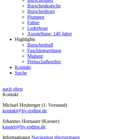
Burschenlied
Burschenkutsche
Burschenhorn
Humpen
Fahne
Lederhose
Ausstellung: 140 Jahre
Highlights
Burschenball
Faschingszeitung
Maitanz
Preisschafkopfen
Kontakt
Suche
nach oben
Kontakt
Michael Heuberger (1. Vorstand)
kontakt@bv-roding.de
Johannes Hornauer (Kassier)
kassier@bv-roding.de
Informationen
Navigation überspringen