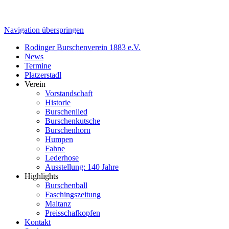
Navigation überspringen
Rodinger Burschenverein 1883 e.V.
News
Termine
Platzerstadl
Verein
Vorstandschaft
Historie
Burschenlied
Burschenkutsche
Burschenhorn
Humpen
Fahne
Lederhose
Ausstellung: 140 Jahre
Highlights
Burschenball
Faschingszeitung
Maitanz
Preisschafkopfen
Kontakt