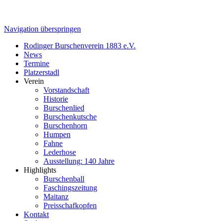
Navigation überspringen
Rodinger Burschenverein 1883 e.V.
News
Termine
Platzerstadl
Verein
Vorstandschaft
Historie
Burschenlied
Burschenkutsche
Burschenhorn
Humpen
Fahne
Lederhose
Ausstellung: 140 Jahre
Highlights
Burschenball
Faschingszeitung
Maitanz
Preisschafkopfen
Kontakt