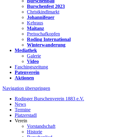
Burschenball
Burschenfest 2023
Christkindlmarkt
Johannifeuer
Kehraus
Maitanz
Preisschafkopfen
Roding International
Winterwanderung
Mediathek
Galerie
Video
Faschingszeitung
Patenverein
Aktionen
Navigation überspringen
Rodinger Burschenverein 1883 e.V.
News
Termine
Platzerstadl
Verein
Vorstandschaft
Historie