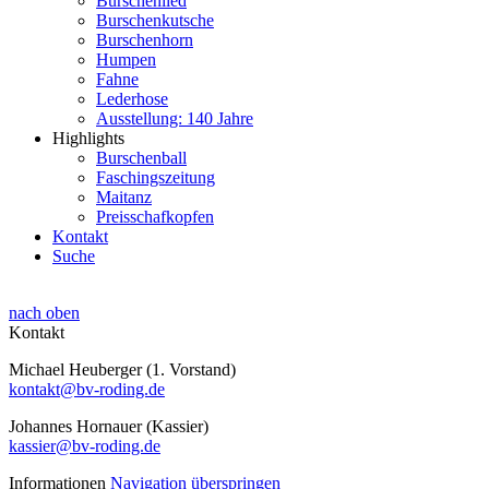
Burschenlied
Burschenkutsche
Burschenhorn
Humpen
Fahne
Lederhose
Ausstellung: 140 Jahre
Highlights
Burschenball
Faschingszeitung
Maitanz
Preisschafkopfen
Kontakt
Suche
nach oben
Kontakt
Michael Heuberger (1. Vorstand)
kontakt@bv-roding.de
Johannes Hornauer (Kassier)
kassier@bv-roding.de
Informationen
Navigation überspringen