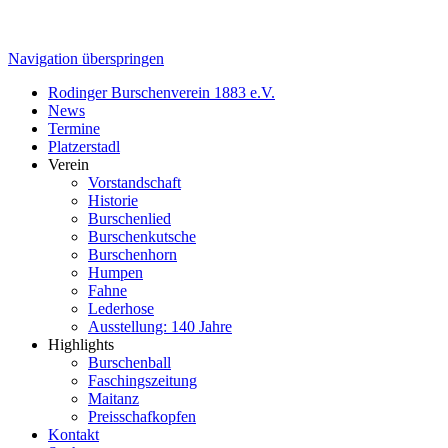
Navigation überspringen
Rodinger Burschenverein 1883 e.V.
News
Termine
Platzerstadl
Verein
Vorstandschaft
Historie
Burschenlied
Burschenkutsche
Burschenhorn
Humpen
Fahne
Lederhose
Ausstellung: 140 Jahre
Highlights
Burschenball
Faschingszeitung
Maitanz
Preisschafkopfen
Kontakt