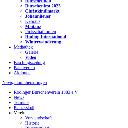
Burschenball
Burschenfest 2023
Christkindlmarkt
Johannifeuer
Kehraus
Maitanz
Preisschafkopfen
Roding International
Winterwanderung
Mediathek
Galerie
Video
Faschingszeitung
Patenverein
Aktionen
Navigation überspringen
Rodinger Burschenverein 1883 e.V.
News
Termine
Platzerstadl
Verein
Vorstandschaft
Historie