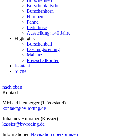
Burschenlied
Burschenkutsche
Burschenhorn
Humpen
Fahne
Lederhose
Ausstellung: 140 Jahre
Highlights
Burschenball
Faschingszeitung
Maitanz
Preisschafkopfen
Kontakt
Suche
nach oben
Kontakt
Michael Heuberger (1. Vorstand)
kontakt@bv-roding.de
Johannes Hornauer (Kassier)
kassier@bv-roding.de
Informationen
Navigation überspringen