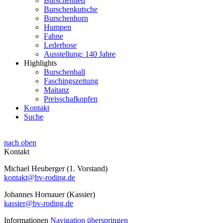
Burschenlied
Burschenkutsche
Burschenhorn
Humpen
Fahne
Lederhose
Ausstellung: 140 Jahre
Highlights
Burschenball
Faschingszeitung
Maitanz
Preisschafkopfen
Kontakt
Suche
nach oben
Kontakt
Michael Heuberger (1. Vorstand)
kontakt@bv-roding.de
Johannes Hornauer (Kassier)
kassier@bv-roding.de
Informationen
Navigation überspringen