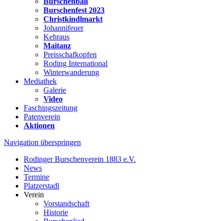
Burschenball
Burschenfest 2023
Christkindlmarkt
Johannifeuer
Kehraus
Maitanz
Preisschafkopfen
Roding International
Winterwanderung
Mediathek
Galerie
Video
Faschingszeitung
Patenverein
Aktionen
Navigation überspringen
Rodinger Burschenverein 1883 e.V.
News
Termine
Platzerstadl
Verein
Vorstandschaft
Historie