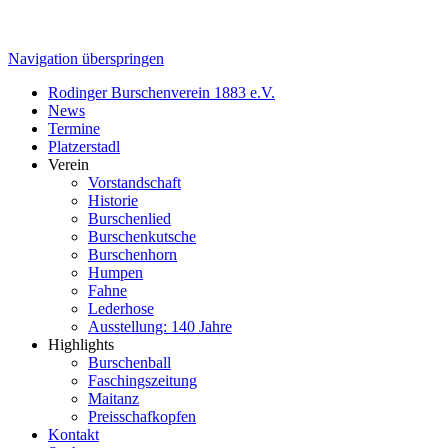
Navigation überspringen
Rodinger Burschenverein 1883 e.V.
News
Termine
Platzerstadl
Verein
Vorstandschaft
Historie
Burschenlied
Burschenkutsche
Burschenhorn
Humpen
Fahne
Lederhose
Ausstellung: 140 Jahre
Highlights
Burschenball
Faschingszeitung
Maitanz
Preisschafkopfen
Kontakt