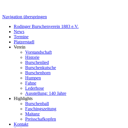
Navigation überspringen
Rodinger Burschenverein 1883 e.V.
News
Termine
Platzerstadl
Verein
Vorstandschaft
Historie
Burschenlied
Burschenkutsche
Burschenhorn
Humpen
Fahne
Lederhose
Ausstellung: 140 Jahre
Highlights
Burschenball
Faschingszeitung
Maitanz
Preisschafkopfen
Kontakt