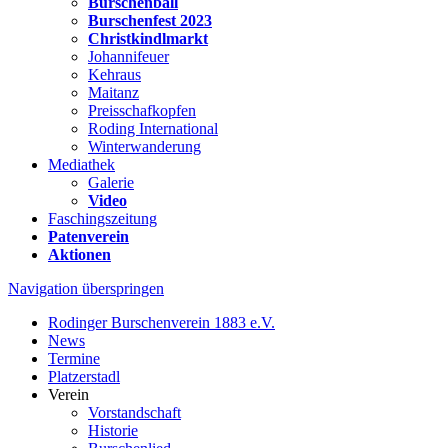
Burschenball
Burschenfest 2023
Christkindlmarkt
Johannifeuer
Kehraus
Maitanz
Preisschafkopfen
Roding International
Winterwanderung
Mediathek
Galerie
Video
Faschingszeitung
Patenverein
Aktionen
Navigation überspringen
Rodinger Burschenverein 1883 e.V.
News
Termine
Platzerstadl
Verein
Vorstandschaft
Historie