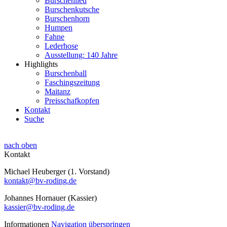
Burschenlied
Burschenkutsche
Burschenhorn
Humpen
Fahne
Lederhose
Ausstellung: 140 Jahre
Highlights
Burschenball
Faschingszeitung
Maitanz
Preisschafkopfen
Kontakt
Suche
nach oben
Kontakt
Michael Heuberger (1. Vorstand)
kontakt@bv-roding.de
Johannes Hornauer (Kassier)
kassier@bv-roding.de
Informationen
Navigation überspringen