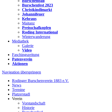
Burschenball
Burschenfest 2023
Christkindlmarkt
Johannifeuer
Kehraus
Maitanz
Preisschafkopfen
Roding International
Winterwanderung
Mediathek
Galerie
Video
Faschingszeitung
Patenverein
Aktionen
Navigation überspringen
Rodinger Burschenverein 1883 e.V.
News
Termine
Platzerstadl
Verein
Vorstandschaft
Historie