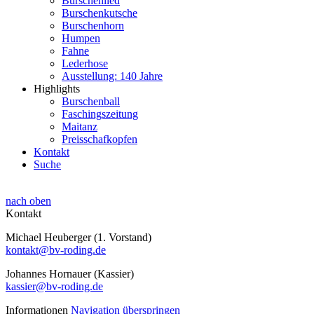
Burschenlied
Burschenkutsche
Burschenhorn
Humpen
Fahne
Lederhose
Ausstellung: 140 Jahre
Highlights
Burschenball
Faschingszeitung
Maitanz
Preisschafkopfen
Kontakt
Suche
nach oben
Kontakt
Michael Heuberger (1. Vorstand)
kontakt@bv-roding.de
Johannes Hornauer (Kassier)
kassier@bv-roding.de
Informationen
Navigation überspringen