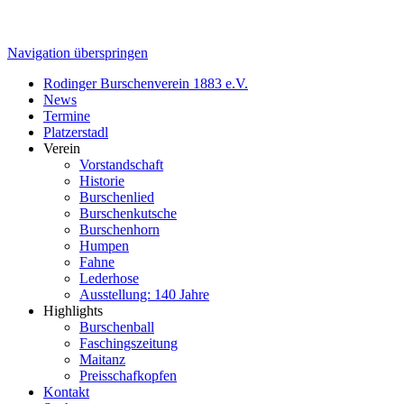
Navigation überspringen
Rodinger Burschenverein 1883 e.V.
News
Termine
Platzerstadl
Verein
Vorstandschaft
Historie
Burschenlied
Burschenkutsche
Burschenhorn
Humpen
Fahne
Lederhose
Ausstellung: 140 Jahre
Highlights
Burschenball
Faschingszeitung
Maitanz
Preisschafkopfen
Kontakt