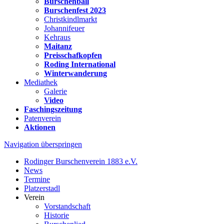
Burschenball
Burschenfest 2023
Christkindlmarkt
Johannifeuer
Kehraus
Maitanz
Preisschafkopfen
Roding International
Winterwanderung
Mediathek
Galerie
Video
Faschingszeitung
Patenverein
Aktionen
Navigation überspringen
Rodinger Burschenverein 1883 e.V.
News
Termine
Platzerstadl
Verein
Vorstandschaft
Historie