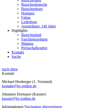
Burschenlied
Burschenkutsche
Burschenhorn
Humpen
Fahne
Lederhose
Ausstellung: 140 Jahre
Highlights
Burschenball
Faschingszeitung
Maitanz
Preisschafkopfen
Kontakt
Suche
nach oben
Kontakt
Michael Heuberger (1. Vorstand)
kontakt@bv-roding.de
Johannes Hornauer (Kassier)
kassier@bv-roding.de
Informationen
Navigation überspringen