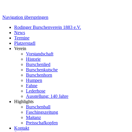
Navigation überspringen
Rodinger Burschenverein 1883 e.V.
News
Termine
Platzerstadl
Verein
Vorstandschaft
Historie
Burschenlied
Burschenkutsche
Burschenhorn
Humpen
Fahne
Lederhose
Ausstellung: 140 Jahre
Highlights
Burschenball
Faschingszeitung
Maitanz
Preisschafkopfen
Kontakt