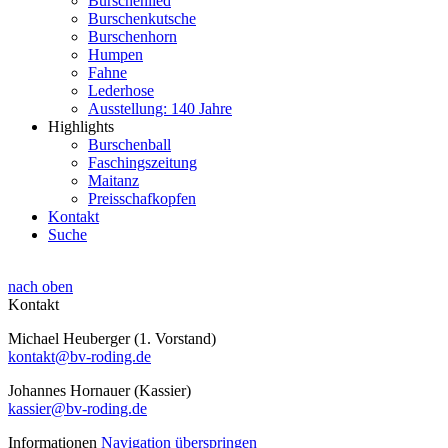
Burschenlied
Burschenkutsche
Burschenhorn
Humpen
Fahne
Lederhose
Ausstellung: 140 Jahre
Highlights
Burschenball
Faschingszeitung
Maitanz
Preisschafkopfen
Kontakt
Suche
nach oben
Kontakt
Michael Heuberger (1. Vorstand)
kontakt@bv-roding.de
Johannes Hornauer (Kassier)
kassier@bv-roding.de
Informationen
Navigation überspringen