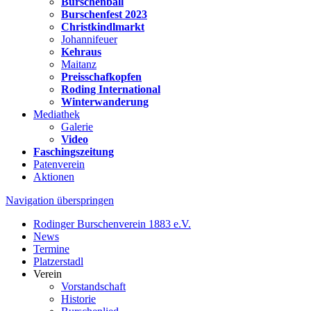
Burschenball
Burschenfest 2023
Christkindlmarkt
Johannifeuer
Kehraus
Maitanz
Preisschafkopfen
Roding International
Winterwanderung
Mediathek
Galerie
Video
Faschingszeitung
Patenverein
Aktionen
Navigation überspringen
Rodinger Burschenverein 1883 e.V.
News
Termine
Platzerstadl
Verein
Vorstandschaft
Historie