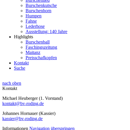
Burschenlied
Burschenkutsche
Burschenhorn
Humpen
Fahne
Lederhose
Ausstellung: 140 Jahre
Highlights
Burschenball
Faschingszeitung
Maitanz
Preisschafkopfen
Kontakt
Suche
nach oben
Kontakt
Michael Heuberger (1. Vorstand)
kontakt@bv-roding.de
Johannes Hornauer (Kassier)
kassier@bv-roding.de
Informationen
Navigation überspringen