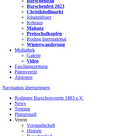
Burschenball
Burschenfest 2023
Christkindlmarkt
Johannifeuer
Kehraus
Maitanz
Preisschafkopfen
Roding International
Winterwanderung
Mediathek
Galerie
Video
Faschingszeitung
Patenverein
Aktionen
Navigation überspringen
Rodinger Burschenverein 1883 e.V.
News
Termine
Platzerstadl
Verein
Vorstandschaft
Historie