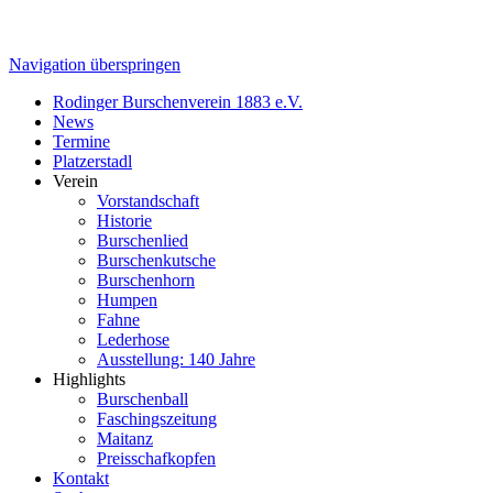
Navigation überspringen
Rodinger Burschenverein 1883 e.V.
News
Termine
Platzerstadl
Verein
Vorstandschaft
Historie
Burschenlied
Burschenkutsche
Burschenhorn
Humpen
Fahne
Lederhose
Ausstellung: 140 Jahre
Highlights
Burschenball
Faschingszeitung
Maitanz
Preisschafkopfen
Kontakt