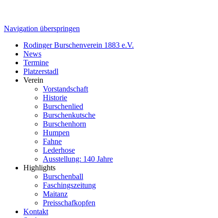
Navigation überspringen
Rodinger Burschenverein 1883 e.V.
News
Termine
Platzerstadl
Verein
Vorstandschaft
Historie
Burschenlied
Burschenkutsche
Burschenhorn
Humpen
Fahne
Lederhose
Ausstellung: 140 Jahre
Highlights
Burschenball
Faschingszeitung
Maitanz
Preisschafkopfen
Kontakt