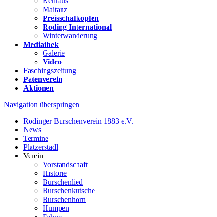
Kehraus
Maitanz
Preisschafkopfen
Roding International
Winterwanderung
Mediathek
Galerie
Video
Faschingszeitung
Patenverein
Aktionen
Navigation überspringen
Rodinger Burschenverein 1883 e.V.
News
Termine
Platzerstadl
Verein
Vorstandschaft
Historie
Burschenlied
Burschenkutsche
Burschenhorn
Humpen
Fahne