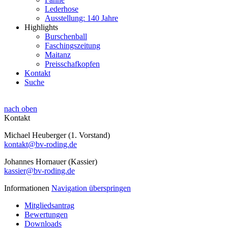
Lederhose
Ausstellung: 140 Jahre
Highlights
Burschenball
Faschingszeitung
Maitanz
Preisschafkopfen
Kontakt
Suche
nach oben
Kontakt
Michael Heuberger (1. Vorstand)
kontakt@bv-roding.de
Johannes Hornauer (Kassier)
kassier@bv-roding.de
Informationen
Navigation überspringen
Mitgliedsantrag
Bewertungen
Downloads