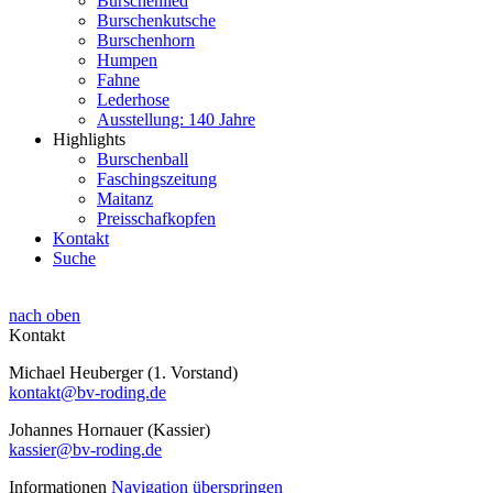
Burschenlied
Burschenkutsche
Burschenhorn
Humpen
Fahne
Lederhose
Ausstellung: 140 Jahre
Highlights
Burschenball
Faschingszeitung
Maitanz
Preisschafkopfen
Kontakt
Suche
nach oben
Kontakt
Michael Heuberger (1. Vorstand)
kontakt@bv-roding.de
Johannes Hornauer (Kassier)
kassier@bv-roding.de
Informationen
Navigation überspringen