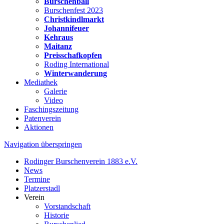
Burschenball
Burschenfest 2023
Christkindlmarkt
Johannifeuer
Kehraus
Maitanz
Preisschafkopfen
Roding International
Winterwanderung
Mediathek
Galerie
Video
Faschingszeitung
Patenverein
Aktionen
Navigation überspringen
Rodinger Burschenverein 1883 e.V.
News
Termine
Platzerstadl
Verein
Vorstandschaft
Historie