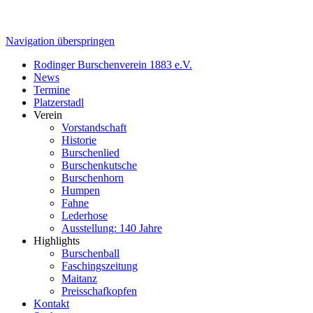
Navigation überspringen
Rodinger Burschenverein 1883 e.V.
News
Termine
Platzerstadl
Verein
Vorstandschaft
Historie
Burschenlied
Burschenkutsche
Burschenhorn
Humpen
Fahne
Lederhose
Ausstellung: 140 Jahre
Highlights
Burschenball
Faschingszeitung
Maitanz
Preisschafkopfen
Kontakt