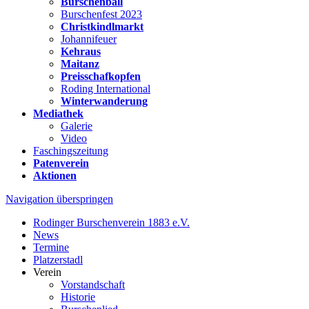
Burschenball
Burschenfest 2023
Christkindlmarkt
Johannifeuer
Kehraus
Maitanz
Preisschafkopfen
Roding International
Winterwanderung
Mediathek
Galerie
Video
Faschingszeitung
Patenverein
Aktionen
Navigation überspringen
Rodinger Burschenverein 1883 e.V.
News
Termine
Platzerstadl
Verein
Vorstandschaft
Historie