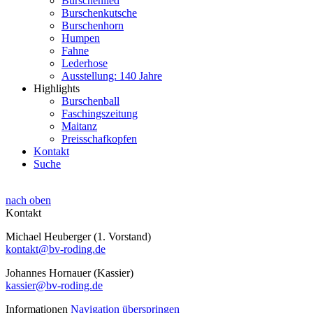
Burschenlied
Burschenkutsche
Burschenhorn
Humpen
Fahne
Lederhose
Ausstellung: 140 Jahre
Highlights
Burschenball
Faschingszeitung
Maitanz
Preisschafkopfen
Kontakt
Suche
nach oben
Kontakt
Michael Heuberger (1. Vorstand)
kontakt@bv-roding.de
Johannes Hornauer (Kassier)
kassier@bv-roding.de
Informationen
Navigation überspringen