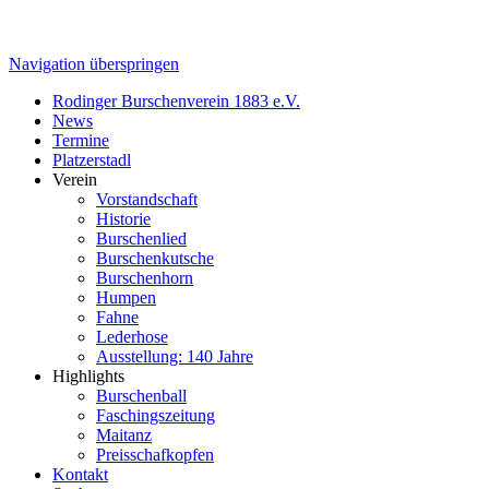
Navigation überspringen
Rodinger Burschenverein 1883 e.V.
News
Termine
Platzerstadl
Verein
Vorstandschaft
Historie
Burschenlied
Burschenkutsche
Burschenhorn
Humpen
Fahne
Lederhose
Ausstellung: 140 Jahre
Highlights
Burschenball
Faschingszeitung
Maitanz
Preisschafkopfen
Kontakt