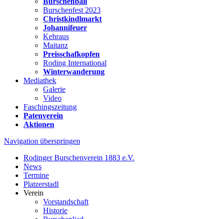
Burschenball
Burschenfest 2023
Christkindlmarkt
Johannifeuer
Kehraus
Maitanz
Preisschafkopfen
Roding International
Winterwanderung
Mediathek
Galerie
Video
Faschingszeitung
Patenverein
Aktionen
Navigation überspringen
Rodinger Burschenverein 1883 e.V.
News
Termine
Platzerstadl
Verein
Vorstandschaft
Historie