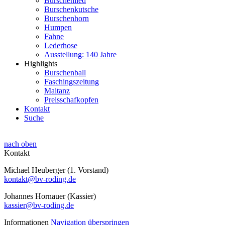
Burschenlied
Burschenkutsche
Burschenhorn
Humpen
Fahne
Lederhose
Ausstellung: 140 Jahre
Highlights
Burschenball
Faschingszeitung
Maitanz
Preisschafkopfen
Kontakt
Suche
nach oben
Kontakt
Michael Heuberger (1. Vorstand)
kontakt@bv-roding.de
Johannes Hornauer (Kassier)
kassier@bv-roding.de
Informationen
Navigation überspringen