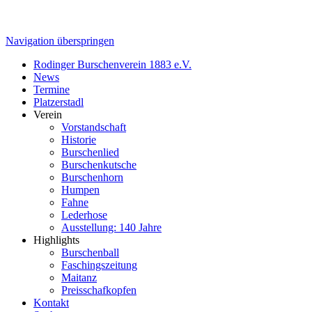
Navigation überspringen
Rodinger Burschenverein 1883 e.V.
News
Termine
Platzerstadl
Verein
Vorstandschaft
Historie
Burschenlied
Burschenkutsche
Burschenhorn
Humpen
Fahne
Lederhose
Ausstellung: 140 Jahre
Highlights
Burschenball
Faschingszeitung
Maitanz
Preisschafkopfen
Kontakt