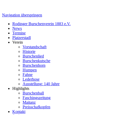
Navigation überspringen
Rodinger Burschenverein 1883 e.V.
News
Termine
Platzerstadl
Verein
Vorstandschaft
Historie
Burschenlied
Burschenkutsche
Burschenhorn
Humpen
Fahne
Lederhose
Ausstellung: 140 Jahre
Highlights
Burschenball
Faschingszeitung
Maitanz
Preisschafkopfen
Kontakt