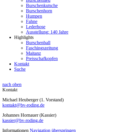
Burschenlied
Burschenkutsche
Burschenhorn
Humpen
Fahne
Lederhose
Ausstellung: 140 Jahre
Highlights
Burschenball
Faschingszeitung
Maitanz
Preisschafkopfen
Kontakt
Suche
nach oben
Kontakt
Michael Heuberger (1. Vorstand)
kontakt@bv-roding.de
Johannes Hornauer (Kassier)
kassier@bv-roding.de
Informationen
Navigation überspringen