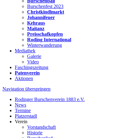
Burschenball
Burschenfest 2023
Christkindlmarkt
Johannifeuer
Kehraus
Maitanz
Preisschafkopfen
Roding International
Winterwanderung
Mediathek
Galerie
Video
Faschingszeitung
Patenverein
Aktionen
Navigation überspringen
Rodinger Burschenverein 1883 e.V.
News
Termine
Platzerstadl
Verein
Vorstandschaft
Historie