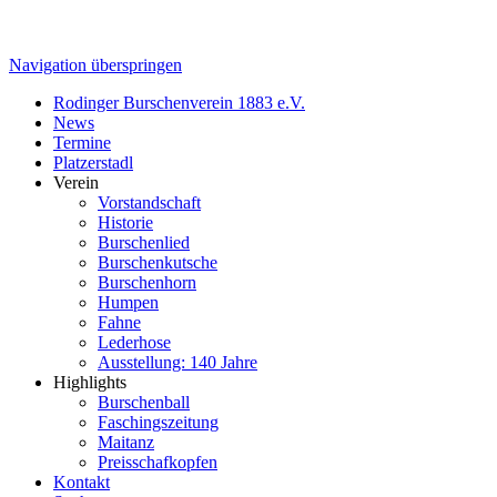
Navigation überspringen
Rodinger Burschenverein 1883 e.V.
News
Termine
Platzerstadl
Verein
Vorstandschaft
Historie
Burschenlied
Burschenkutsche
Burschenhorn
Humpen
Fahne
Lederhose
Ausstellung: 140 Jahre
Highlights
Burschenball
Faschingszeitung
Maitanz
Preisschafkopfen
Kontakt