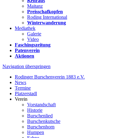
Kehraus
Maitanz
Preisschafkopfen
Roding International
Winterwanderung
Mediathek
Galerie
Video
Faschingszeitung
Patenverein
Aktionen
Navigation überspringen
Rodinger Burschenverein 1883 e.V.
News
Termine
Platzerstadl
Verein
Vorstandschaft
Historie
Burschenlied
Burschenkutsche
Burschenhorn
Humpen
Fahne