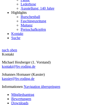
Lederhose
Ausstellung: 140 Jahre
Highlights
Burschenball
Faschingszeitung
Maitanz
Preisschafkopfen
Kontakt
Suche
nach oben
Kontakt
Michael Heuberger (1. Vorstand)
kontakt@bv-roding.de
Johannes Hornauer (Kassier)
kassier@bv-roding.de
Informationen
Navigation überspringen
Mitgliedsantrag
Bewertungen
Downloads