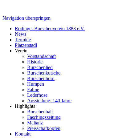
Navigation überspringen
Rodinger Burschenverein 1883 e.V.
News
Termine
Platzerstadl
Verein
Vorstandschaft
Historie
Burschenlied
Burschenkutsche
Burschenhorn
Humpen
Fahne
Lederhose
Ausstellung: 140 Jahre
Highlights
Burschenball
Faschingszeitung
Maitanz
Preisschafkopfen
Kontakt