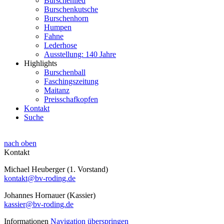
Burschenlied
Burschenkutsche
Burschenhorn
Humpen
Fahne
Lederhose
Ausstellung: 140 Jahre
Highlights
Burschenball
Faschingszeitung
Maitanz
Preisschafkopfen
Kontakt
Suche
nach oben
Kontakt
Michael Heuberger (1. Vorstand)
kontakt@bv-roding.de
Johannes Hornauer (Kassier)
kassier@bv-roding.de
Informationen
Navigation überspringen