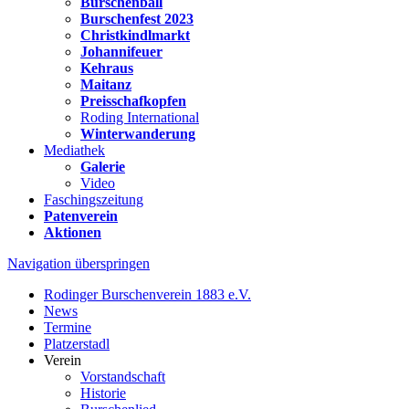
Burschenball
Burschenfest 2023
Christkindlmarkt
Johannifeuer
Kehraus
Maitanz
Preisschafkopfen
Roding International
Winterwanderung
Mediathek
Galerie
Video
Faschingszeitung
Patenverein
Aktionen
Navigation überspringen
Rodinger Burschenverein 1883 e.V.
News
Termine
Platzerstadl
Verein
Vorstandschaft
Historie