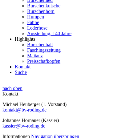
Burschenlied
Burschenkutsche
Burschenhorn
Humpen
Fahne
Lederhose
Ausstellung: 140 Jahre
Highlights
Burschenball
Faschingszeitung
Maitanz
Preisschafkopfen
Kontakt
Suche
nach oben
Kontakt
Michael Heuberger (1. Vorstand)
kontakt@bv-roding.de
Johannes Hornauer (Kassier)
kassier@bv-roding.de
Informationen
Navigation überspringen