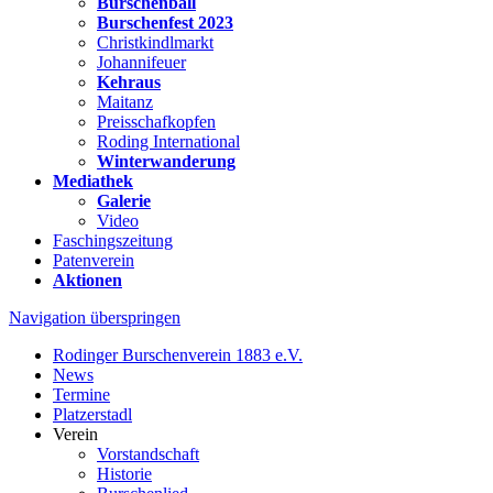
Burschenball
Burschenfest 2023
Christkindlmarkt
Johannifeuer
Kehraus
Maitanz
Preisschafkopfen
Roding International
Winterwanderung
Mediathek
Galerie
Video
Faschingszeitung
Patenverein
Aktionen
Navigation überspringen
Rodinger Burschenverein 1883 e.V.
News
Termine
Platzerstadl
Verein
Vorstandschaft
Historie