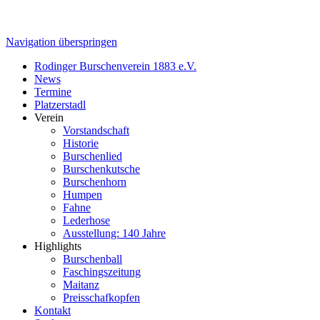
Navigation überspringen
Rodinger Burschenverein 1883 e.V.
News
Termine
Platzerstadl
Verein
Vorstandschaft
Historie
Burschenlied
Burschenkutsche
Burschenhorn
Humpen
Fahne
Lederhose
Ausstellung: 140 Jahre
Highlights
Burschenball
Faschingszeitung
Maitanz
Preisschafkopfen
Kontakt