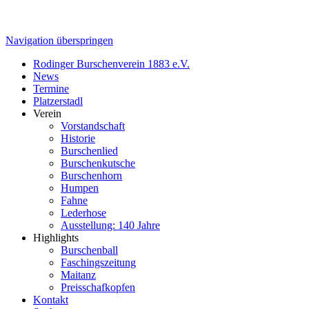
Navigation überspringen
Rodinger Burschenverein 1883 e.V.
News
Termine
Platzerstadl
Verein
Vorstandschaft
Historie
Burschenlied
Burschenkutsche
Burschenhorn
Humpen
Fahne
Lederhose
Ausstellung: 140 Jahre
Highlights
Burschenball
Faschingszeitung
Maitanz
Preisschafkopfen
Kontakt