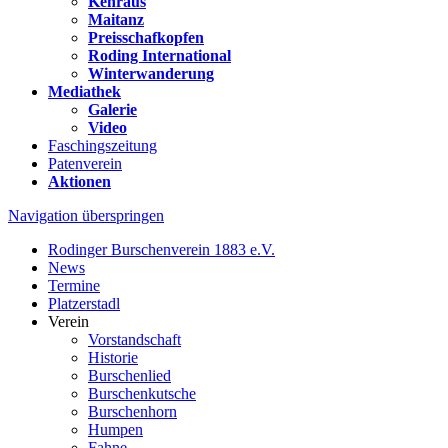
Kehraus
Maitanz
Preisschafkopfen
Roding International
Winterwanderung
Mediathek
Galerie
Video
Faschingszeitung
Patenverein
Aktionen
Navigation überspringen
Rodinger Burschenverein 1883 e.V.
News
Termine
Platzerstadl
Verein
Vorstandschaft
Historie
Burschenlied
Burschenkutsche
Burschenhorn
Humpen
Fahne