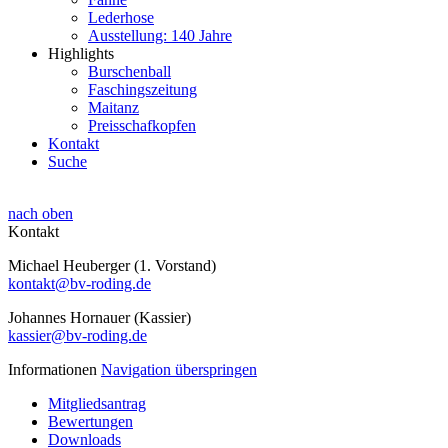
Lederhose
Ausstellung: 140 Jahre
Highlights
Burschenball
Faschingszeitung
Maitanz
Preisschafkopfen
Kontakt
Suche
nach oben
Kontakt
Michael Heuberger (1. Vorstand)
kontakt@bv-roding.de
Johannes Hornauer (Kassier)
kassier@bv-roding.de
Informationen
Navigation überspringen
Mitgliedsantrag
Bewertungen
Downloads