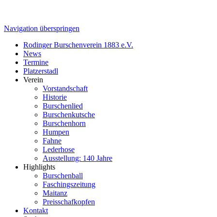
Navigation überspringen
Rodinger Burschenverein 1883 e.V.
News
Termine
Platzerstadl
Verein
Vorstandschaft
Historie
Burschenlied
Burschenkutsche
Burschenhorn
Humpen
Fahne
Lederhose
Ausstellung: 140 Jahre
Highlights
Burschenball
Faschingszeitung
Maitanz
Preisschafkopfen
Kontakt