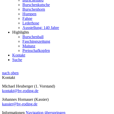
Burschenlied
Burschenkutsche
Burschenhorn
Humpen
Fahne
Lederhose
Ausstellung: 140 Jahre
Highlights
Burschenball
Faschingszeitung
Maitanz
Preisschafkopfen
Kontakt
Suche
nach oben
Kontakt
Michael Heuberger (1. Vorstand)
kontakt@bv-roding.de
Johannes Hornauer (Kassier)
kassier@bv-roding.de
Informationen
Navigation überspringen