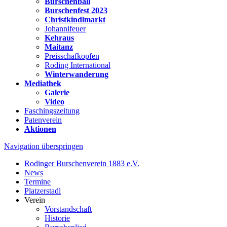
Burschenball
Burschenfest 2023
Christkindlmarkt
Johannifeuer
Kehraus
Maitanz
Preisschafkopfen
Roding International
Winterwanderung
Mediathek
Galerie
Video
Faschingszeitung
Patenverein
Aktionen
Navigation überspringen
Rodinger Burschenverein 1883 e.V.
News
Termine
Platzerstadl
Verein
Vorstandschaft
Historie