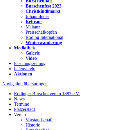
Burschenball
Burschenfest 2023
Christkindlmarkt
Johannifeuer
Kehraus
Maitanz
Preisschafkopfen
Roding International
Winterwanderung
Mediathek
Galerie
Video
Faschingszeitung
Patenverein
Aktionen
Navigation überspringen
Rodinger Burschenverein 1883 e.V.
News
Termine
Platzerstadl
Verein
Vorstandschaft
Historie