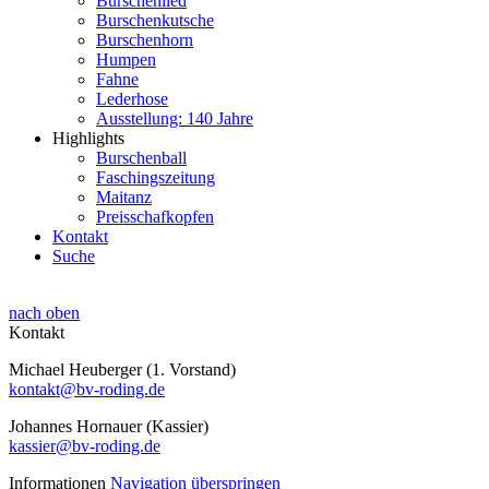
Burschenlied
Burschenkutsche
Burschenhorn
Humpen
Fahne
Lederhose
Ausstellung: 140 Jahre
Highlights
Burschenball
Faschingszeitung
Maitanz
Preisschafkopfen
Kontakt
Suche
nach oben
Kontakt
Michael Heuberger (1. Vorstand)
kontakt@bv-roding.de
Johannes Hornauer (Kassier)
kassier@bv-roding.de
Informationen
Navigation überspringen