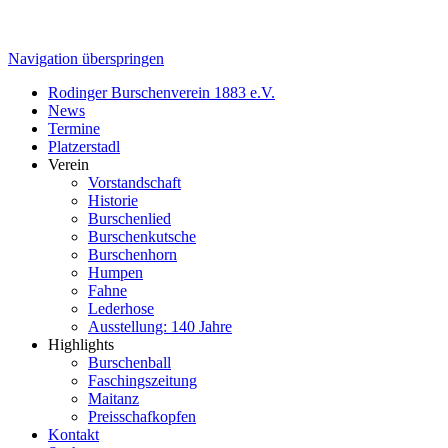
Navigation überspringen
Rodinger Burschenverein 1883 e.V.
News
Termine
Platzerstadl
Verein
Vorstandschaft
Historie
Burschenlied
Burschenkutsche
Burschenhorn
Humpen
Fahne
Lederhose
Ausstellung: 140 Jahre
Highlights
Burschenball
Faschingszeitung
Maitanz
Preisschafkopfen
Kontakt