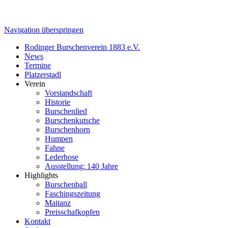
Navigation überspringen
Rodinger Burschenverein 1883 e.V.
News
Termine
Platzerstadl
Verein
Vorstandschaft
Historie
Burschenlied
Burschenkutsche
Burschenhorn
Humpen
Fahne
Lederhose
Ausstellung: 140 Jahre
Highlights
Burschenball
Faschingszeitung
Maitanz
Preisschafkopfen
Kontakt