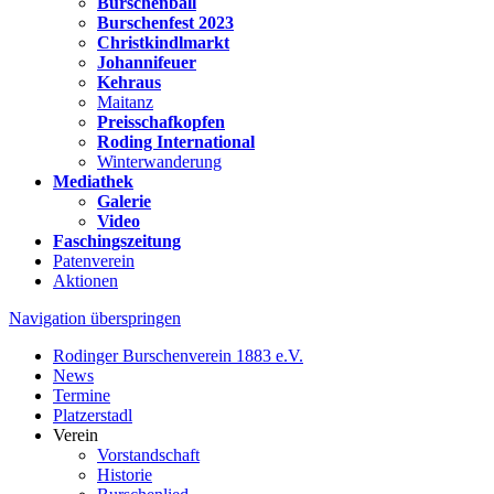
Burschenball
Burschenfest 2023
Christkindlmarkt
Johannifeuer
Kehraus
Maitanz
Preisschafkopfen
Roding International
Winterwanderung
Mediathek
Galerie
Video
Faschingszeitung
Patenverein
Aktionen
Navigation überspringen
Rodinger Burschenverein 1883 e.V.
News
Termine
Platzerstadl
Verein
Vorstandschaft
Historie