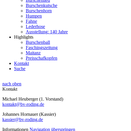
Burschenlied
Burschenkutsche
Burschenhorn
Humpen
Fahne
Lederhose
Ausstellung: 140 Jahre
Highlights
Burschenball
Faschingszeitung
Maitanz
Preisschafkopfen
Kontakt
Suche
nach oben
Kontakt
Michael Heuberger (1. Vorstand)
kontakt@bv-roding.de
Johannes Hornauer (Kassier)
kassier@bv-roding.de
Informationen
Navigation überspringen