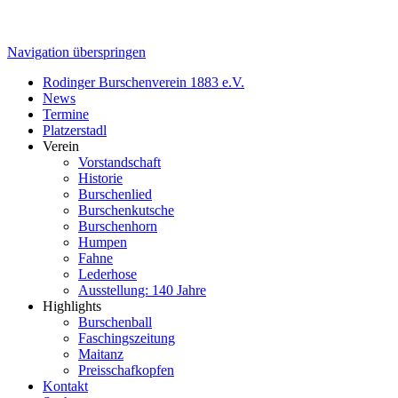
Navigation überspringen
Rodinger Burschenverein 1883 e.V.
News
Termine
Platzerstadl
Verein
Vorstandschaft
Historie
Burschenlied
Burschenkutsche
Burschenhorn
Humpen
Fahne
Lederhose
Ausstellung: 140 Jahre
Highlights
Burschenball
Faschingszeitung
Maitanz
Preisschafkopfen
Kontakt