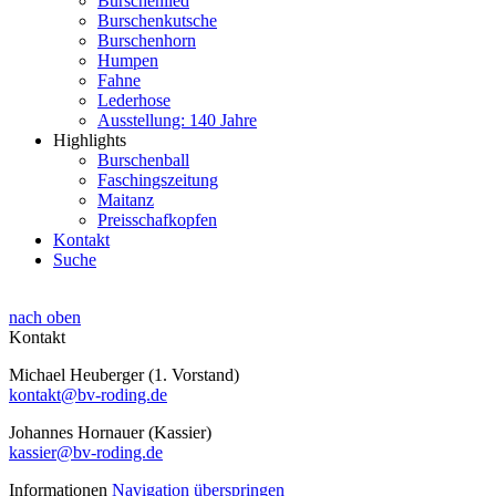
Burschenlied
Burschenkutsche
Burschenhorn
Humpen
Fahne
Lederhose
Ausstellung: 140 Jahre
Highlights
Burschenball
Faschingszeitung
Maitanz
Preisschafkopfen
Kontakt
Suche
nach oben
Kontakt
Michael Heuberger (1. Vorstand)
kontakt@bv-roding.de
Johannes Hornauer (Kassier)
kassier@bv-roding.de
Informationen
Navigation überspringen