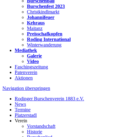
Burschenball
Burschenfest 2023
Christkindlmarkt
Johannifeuer
Kehraus
Maitanz
Preisschafkopfen
Roding International
Winterwanderung
Mediathek
Galerie
Video
Faschingszeitung
Patenverein
Aktionen
Navigation überspringen
Rodinger Burschenverein 1883 e.V.
News
Termine
Platzerstadl
Verein
Vorstandschaft
Historie