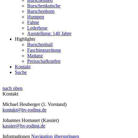
Burschenlied
Burschenkutsche
Burschenhorn
Humpen
Fahne
Lederhose
Ausstellung: 140 Jahre
Highlights
Burschenball
Faschingszeitung
Maitanz
Preisschafkopfen
Kontakt
Suche
nach oben
Kontakt
Michael Heuberger (1. Vorstand)
kontakt@bv-roding.de
Johannes Hornauer (Kassier)
kassier@bv-roding.de
Informationen
Navigation überspringen