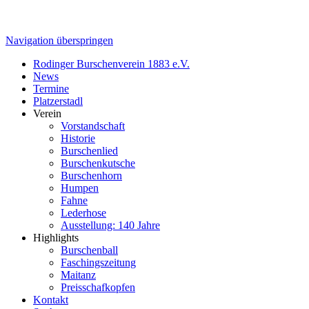
Navigation überspringen
Rodinger Burschenverein 1883 e.V.
News
Termine
Platzerstadl
Verein
Vorstandschaft
Historie
Burschenlied
Burschenkutsche
Burschenhorn
Humpen
Fahne
Lederhose
Ausstellung: 140 Jahre
Highlights
Burschenball
Faschingszeitung
Maitanz
Preisschafkopfen
Kontakt