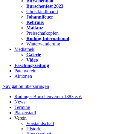
Burschenball
Burschenfest 2023
Christkindlmarkt
Johannifeuer
Kehraus
Maitanz
Preisschafkopfen
Roding International
Winterwanderung
Mediathek
Galerie
Video
Faschingszeitung
Patenverein
Aktionen
Navigation überspringen
Rodinger Burschenverein 1883 e.V.
News
Termine
Platzerstadl
Verein
Vorstandschaft
Historie