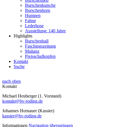
Burschenlied
Burschenkutsche
Burschenhorn
Humpen
Fahne
Lederhose
Ausstellung: 140 Jahre
Highlights
Burschenball
Faschingszeitung
Maitanz
Preisschafkopfen
Kontakt
Suche
nach oben
Kontakt
Michael Heuberger (1. Vorstand)
kontakt@bv-roding.de
Johannes Hornauer (Kassier)
kassier@bv-roding.de
Informationen
Navigation überspringen