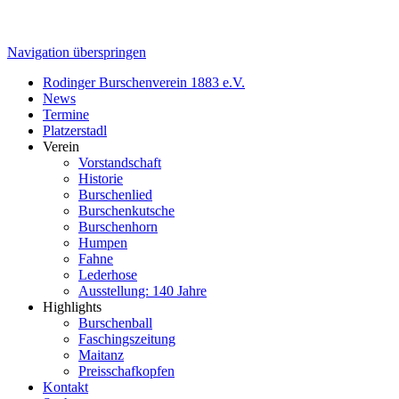
Navigation überspringen
Rodinger Burschenverein 1883 e.V.
News
Termine
Platzerstadl
Verein
Vorstandschaft
Historie
Burschenlied
Burschenkutsche
Burschenhorn
Humpen
Fahne
Lederhose
Ausstellung: 140 Jahre
Highlights
Burschenball
Faschingszeitung
Maitanz
Preisschafkopfen
Kontakt