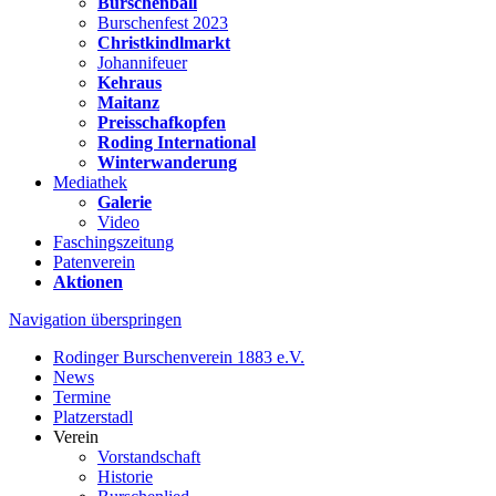
Burschenball
Burschenfest 2023
Christkindlmarkt
Johannifeuer
Kehraus
Maitanz
Preisschafkopfen
Roding International
Winterwanderung
Mediathek
Galerie
Video
Faschingszeitung
Patenverein
Aktionen
Navigation überspringen
Rodinger Burschenverein 1883 e.V.
News
Termine
Platzerstadl
Verein
Vorstandschaft
Historie