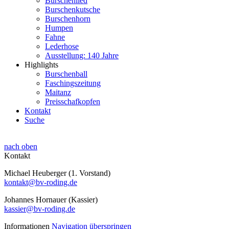
Burschenlied
Burschenkutsche
Burschenhorn
Humpen
Fahne
Lederhose
Ausstellung: 140 Jahre
Highlights
Burschenball
Faschingszeitung
Maitanz
Preisschafkopfen
Kontakt
Suche
nach oben
Kontakt
Michael Heuberger (1. Vorstand)
kontakt@bv-roding.de
Johannes Hornauer (Kassier)
kassier@bv-roding.de
Informationen
Navigation überspringen