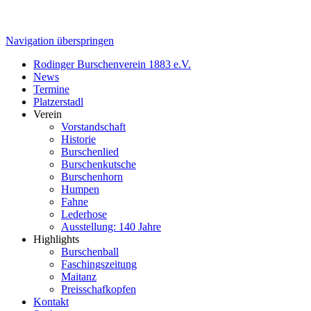
Navigation überspringen
Rodinger Burschenverein 1883 e.V.
News
Termine
Platzerstadl
Verein
Vorstandschaft
Historie
Burschenlied
Burschenkutsche
Burschenhorn
Humpen
Fahne
Lederhose
Ausstellung: 140 Jahre
Highlights
Burschenball
Faschingszeitung
Maitanz
Preisschafkopfen
Kontakt