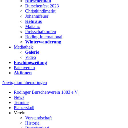
Burschenball
Burschenfest 2023
Christkindlmarkt
Johannifeuer
Kehraus
Maitanz
Preisschafkopfen
Roding International
Winterwanderung
Mediathek
Galerie
Video
Faschingszeitung
Patenverein
Aktionen
Navigation überspringen
Rodinger Burschenverein 1883 e.V.
News
Termine
Platzerstadl
Verein
Vorstandschaft
Historie