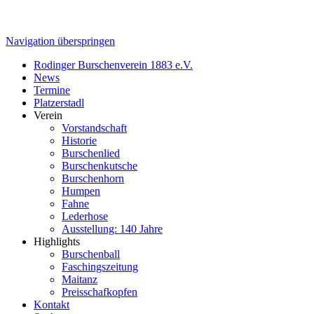
Navigation überspringen
Rodinger Burschenverein 1883 e.V.
News
Termine
Platzerstadl
Verein
Vorstandschaft
Historie
Burschenlied
Burschenkutsche
Burschenhorn
Humpen
Fahne
Lederhose
Ausstellung: 140 Jahre
Highlights
Burschenball
Faschingszeitung
Maitanz
Preisschafkopfen
Kontakt