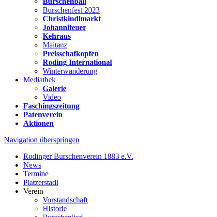
Burschenball
Burschenfest 2023
Christkindlmarkt
Johannifeuer
Kehraus
Maitanz
Preisschafkopfen
Roding International
Winterwanderung
Mediathek
Galerie
Video
Faschingszeitung
Patenverein
Aktionen
Navigation überspringen
Rodinger Burschenverein 1883 e.V.
News
Termine
Platzerstadl
Verein
Vorstandschaft
Historie