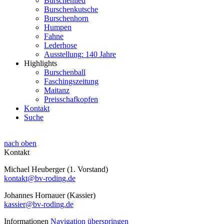
Burschenlied
Burschenkutsche
Burschenhorn
Humpen
Fahne
Lederhose
Ausstellung: 140 Jahre
Highlights
Burschenball
Faschingszeitung
Maitanz
Preisschafkopfen
Kontakt
Suche
nach oben
Kontakt
Michael Heuberger (1. Vorstand)
kontakt@bv-roding.de
Johannes Hornauer (Kassier)
kassier@bv-roding.de
Informationen
Navigation überspringen