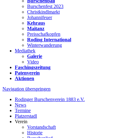
Burschenball
Burschenfest 2023
Christkindlmarkt
Johannifeuer
Kehraus
Maitanz
Preisschafkopfen
Roding International
Winterwanderung
Mediathek
Galerie
Video
Faschingszeitung
Patenverein
Aktionen
Navigation überspringen
Rodinger Burschenverein 1883 e.V.
News
Termine
Platzerstadl
Verein
Vorstandschaft
Historie