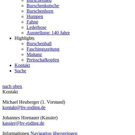
Burschenlied
Burschenkutsche
Burschenhorn
Humpen
Fahne
Lederhose
Ausstellung: 140 Jahre
Highlights
Burschenball
Faschingszeitung
Maitanz
Preisschafkopfen
Kontakt
Suche
nach oben
Kontakt
Michael Heuberger (1. Vorstand)
kontakt@bv-roding.de
Johannes Hornauer (Kassier)
kassier@bv-roding.de
Informationen
Navigation überspringen