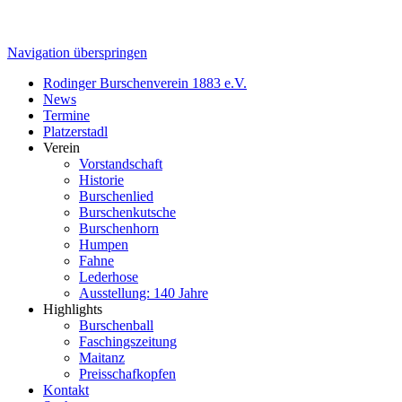
Navigation überspringen
Rodinger Burschenverein 1883 e.V.
News
Termine
Platzerstadl
Verein
Vorstandschaft
Historie
Burschenlied
Burschenkutsche
Burschenhorn
Humpen
Fahne
Lederhose
Ausstellung: 140 Jahre
Highlights
Burschenball
Faschingszeitung
Maitanz
Preisschafkopfen
Kontakt