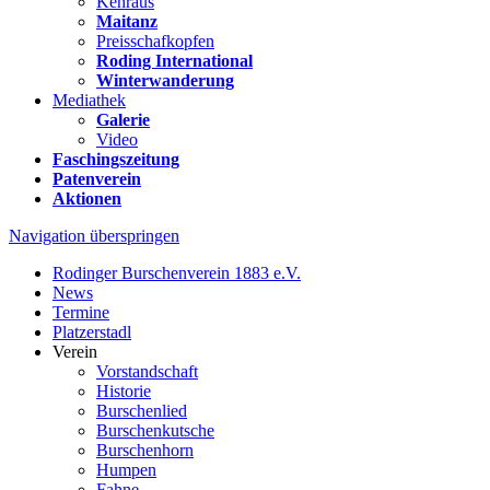
Kehraus
Maitanz
Preisschafkopfen
Roding International
Winterwanderung
Mediathek
Galerie
Video
Faschingszeitung
Patenverein
Aktionen
Navigation überspringen
Rodinger Burschenverein 1883 e.V.
News
Termine
Platzerstadl
Verein
Vorstandschaft
Historie
Burschenlied
Burschenkutsche
Burschenhorn
Humpen
Fahne