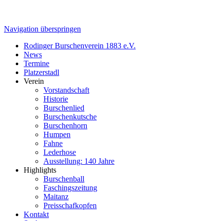
Navigation überspringen
Rodinger Burschenverein 1883 e.V.
News
Termine
Platzerstadl
Verein
Vorstandschaft
Historie
Burschenlied
Burschenkutsche
Burschenhorn
Humpen
Fahne
Lederhose
Ausstellung: 140 Jahre
Highlights
Burschenball
Faschingszeitung
Maitanz
Preisschafkopfen
Kontakt