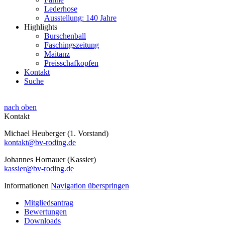
Lederhose
Ausstellung: 140 Jahre
Highlights
Burschenball
Faschingszeitung
Maitanz
Preisschafkopfen
Kontakt
Suche
nach oben
Kontakt
Michael Heuberger (1. Vorstand)
kontakt@bv-roding.de
Johannes Hornauer (Kassier)
kassier@bv-roding.de
Informationen
Navigation überspringen
Mitgliedsantrag
Bewertungen
Downloads