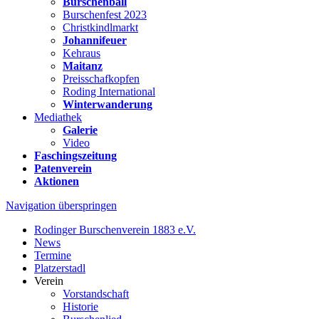
Burschenball
Burschenfest 2023
Christkindlmarkt
Johannifeuer
Kehraus
Maitanz
Preisschafkopfen
Roding International
Winterwanderung
Mediathek
Galerie
Video
Faschingszeitung
Patenverein
Aktionen
Navigation überspringen
Rodinger Burschenverein 1883 e.V.
News
Termine
Platzerstadl
Verein
Vorstandschaft
Historie