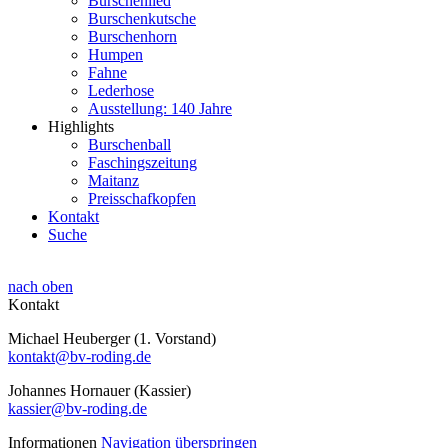
Burschenlied
Burschenkutsche
Burschenhorn
Humpen
Fahne
Lederhose
Ausstellung: 140 Jahre
Highlights
Burschenball
Faschingszeitung
Maitanz
Preisschafkopfen
Kontakt
Suche
nach oben
Kontakt
Michael Heuberger (1. Vorstand)
kontakt@bv-roding.de
Johannes Hornauer (Kassier)
kassier@bv-roding.de
Informationen
Navigation überspringen