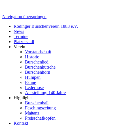
Navigation überspringen
Rodinger Burschenverein 1883 e.V.
News
Termine
Platzerstadl
Verein
Vorstandschaft
Historie
Burschenlied
Burschenkutsche
Burschenhorn
Humpen
Fahne
Lederhose
Ausstellung: 140 Jahre
Highlights
Burschenball
Faschingszeitung
Maitanz
Preisschafkopfen
Kontakt