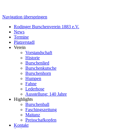
Navigation überspringen
Rodinger Burschenverein 1883 e.V.
News
Termine
Platzerstadl
Verein
Vorstandschaft
Historie
Burschenlied
Burschenkutsche
Burschenhorn
Humpen
Fahne
Lederhose
Ausstellung: 140 Jahre
Highlights
Burschenball
Faschingszeitung
Maitanz
Preisschafkopfen
Kontakt