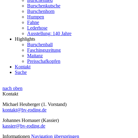
Burschenlied
Burschenkutsche
Burschenhorn
Humpen
Fahne
Lederhose
Ausstellung: 140 Jahre
Highlights
Burschenball
Faschingszeitung
Maitanz
Preisschafkopfen
Kontakt
Suche
nach oben
Kontakt
Michael Heuberger (1. Vorstand)
kontakt@bv-roding.de
Johannes Hornauer (Kassier)
kassier@bv-roding.de
Informationen
Navigation überspringen