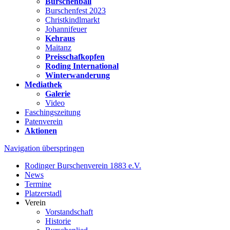
Burschenball
Burschenfest 2023
Christkindlmarkt
Johannifeuer
Kehraus
Maitanz
Preisschafkopfen
Roding International
Winterwanderung
Mediathek
Galerie
Video
Faschingszeitung
Patenverein
Aktionen
Navigation überspringen
Rodinger Burschenverein 1883 e.V.
News
Termine
Platzerstadl
Verein
Vorstandschaft
Historie