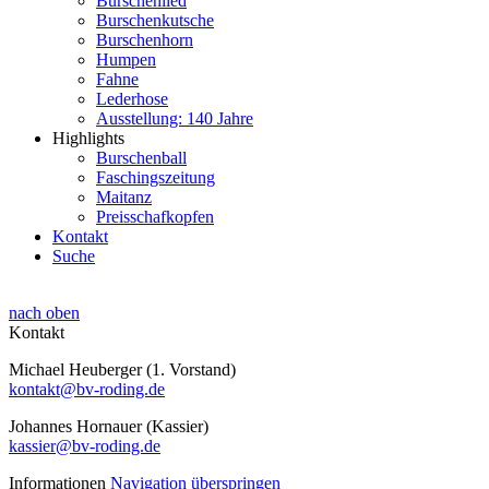
Burschenlied
Burschenkutsche
Burschenhorn
Humpen
Fahne
Lederhose
Ausstellung: 140 Jahre
Highlights
Burschenball
Faschingszeitung
Maitanz
Preisschafkopfen
Kontakt
Suche
nach oben
Kontakt
Michael Heuberger (1. Vorstand)
kontakt@bv-roding.de
Johannes Hornauer (Kassier)
kassier@bv-roding.de
Informationen
Navigation überspringen