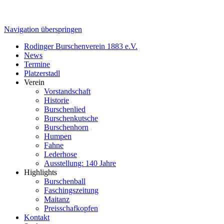
Navigation überspringen
Rodinger Burschenverein 1883 e.V.
News
Termine
Platzerstadl
Verein
Vorstandschaft
Historie
Burschenlied
Burschenkutsche
Burschenhorn
Humpen
Fahne
Lederhose
Ausstellung: 140 Jahre
Highlights
Burschenball
Faschingszeitung
Maitanz
Preisschafkopfen
Kontakt