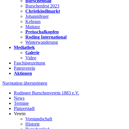
Burschenball
Burschenfest 2023
Christkindlmarkt
Johannifeuer
Kehraus
Maitanz
Preisschafkopfen
Roding International
Winterwanderung
Mediathek
Galerie
Video
Faschingszeitung
Patenverein
Aktionen
Navigation überspringen
Rodinger Burschenverein 1883 e.V.
News
Termine
Platzerstadl
Verein
Vorstandschaft
Historie