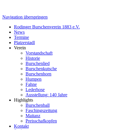
Navigation überspringen
Rodinger Burschenverein 1883 e.V.
News
Termine
Platzerstadl
Verein
Vorstandschaft
Historie
Burschenlied
Burschenkutsche
Burschenhorn
Humpen
Fahne
Lederhose
Ausstellung: 140 Jahre
Highlights
Burschenball
Faschingszeitung
Maitanz
Preisschafkopfen
Kontakt