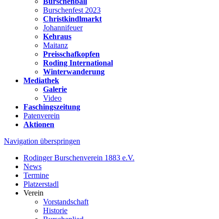
Burschenball
Burschenfest 2023
Christkindlmarkt
Johannifeuer
Kehraus
Maitanz
Preisschafkopfen
Roding International
Winterwanderung
Mediathek
Galerie
Video
Faschingszeitung
Patenverein
Aktionen
Navigation überspringen
Rodinger Burschenverein 1883 e.V.
News
Termine
Platzerstadl
Verein
Vorstandschaft
Historie