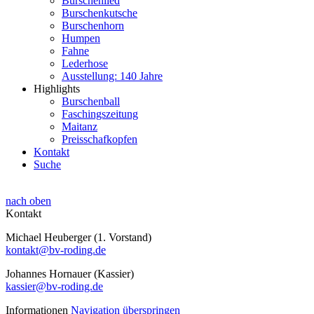
Burschenlied
Burschenkutsche
Burschenhorn
Humpen
Fahne
Lederhose
Ausstellung: 140 Jahre
Highlights
Burschenball
Faschingszeitung
Maitanz
Preisschafkopfen
Kontakt
Suche
nach oben
Kontakt
Michael Heuberger (1. Vorstand)
kontakt@bv-roding.de
Johannes Hornauer (Kassier)
kassier@bv-roding.de
Informationen
Navigation überspringen