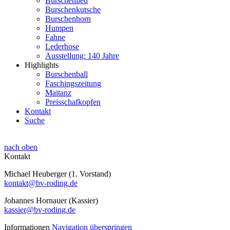
Burschenlied
Burschenkutsche
Burschenhorn
Humpen
Fahne
Lederhose
Ausstellung: 140 Jahre
Highlights
Burschenball
Faschingszeitung
Maitanz
Preisschafkopfen
Kontakt
Suche
nach oben
Kontakt
Michael Heuberger (1. Vorstand)
kontakt@bv-roding.de
Johannes Hornauer (Kassier)
kassier@bv-roding.de
Informationen
Navigation überspringen