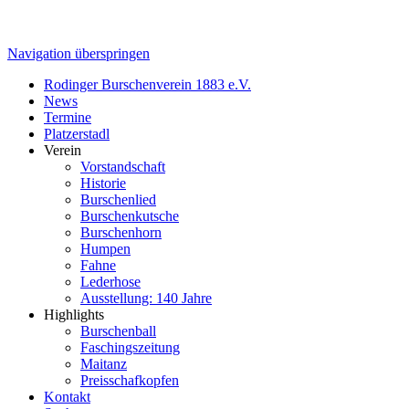
Navigation überspringen
Rodinger Burschenverein 1883 e.V.
News
Termine
Platzerstadl
Verein
Vorstandschaft
Historie
Burschenlied
Burschenkutsche
Burschenhorn
Humpen
Fahne
Lederhose
Ausstellung: 140 Jahre
Highlights
Burschenball
Faschingszeitung
Maitanz
Preisschafkopfen
Kontakt