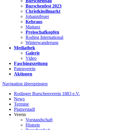
Burschenball
Burschenfest 2023
Christkindlmarkt
Johannifeuer
Kehraus
Maitanz
Preisschafkopfen
Roding International
Winterwanderung
Mediathek
Galerie
Video
Faschingszeitung
Patenverein
Aktionen
Navigation überspringen
Rodinger Burschenverein 1883 e.V.
News
Termine
Platzerstadl
Verein
Vorstandschaft
Historie