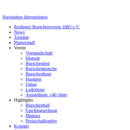
Navigation überspringen
Rodinger Burschenverein 1883 e.V.
News
Termine
Platzerstadl
Verein
Vorstandschaft
Historie
Burschenlied
Burschenkutsche
Burschenhorn
Humpen
Fahne
Lederhose
Ausstellung: 140 Jahre
Highlights
Burschenball
Faschingszeitung
Maitanz
Preisschafkopfen
Kontakt