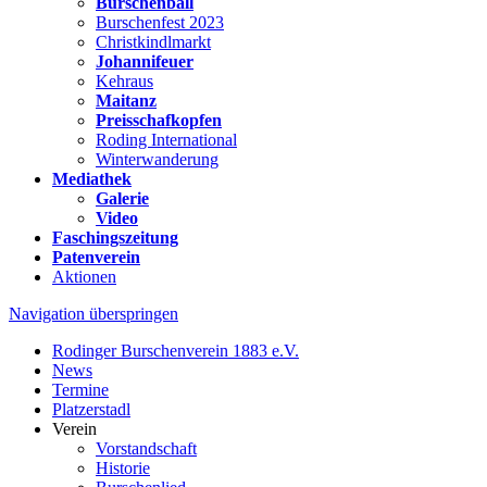
Burschenball
Burschenfest 2023
Christkindlmarkt
Johannifeuer
Kehraus
Maitanz
Preisschafkopfen
Roding International
Winterwanderung
Mediathek
Galerie
Video
Faschingszeitung
Patenverein
Aktionen
Navigation überspringen
Rodinger Burschenverein 1883 e.V.
News
Termine
Platzerstadl
Verein
Vorstandschaft
Historie