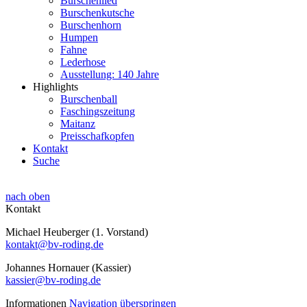
Burschenlied
Burschenkutsche
Burschenhorn
Humpen
Fahne
Lederhose
Ausstellung: 140 Jahre
Highlights
Burschenball
Faschingszeitung
Maitanz
Preisschafkopfen
Kontakt
Suche
nach oben
Kontakt
Michael Heuberger (1. Vorstand)
kontakt@bv-roding.de
Johannes Hornauer (Kassier)
kassier@bv-roding.de
Informationen
Navigation überspringen