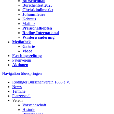
Burschenball
Burschenfest 2023
Christkindlmarkt
Johannifeuer
Kehraus
Maitanz
Preisschafkopfen
Roding International
Winterwanderung
Mediathek
Galerie
Video
Faschingszeitung
Patenverein
Aktionen
Navigation überspringen
Rodinger Burschenverein 1883 e.V.
News
Termine
Platzerstadl
Verein
Vorstandschaft
Historie