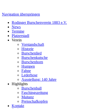
Navigation überspringen
Rodinger Burschenverein 1883 e.V.
News
Termine
Platzerstadl
Verein
Vorstandschaft
Historie
Burschenlied
Burschenkutsche
Burschenhorn
Humpen
Fahne
Lederhose
Ausstellung: 140 Jahre
Highlights
Burschenball
Faschingszeitung
Maitanz
Preisschafkopfen
Kontakt