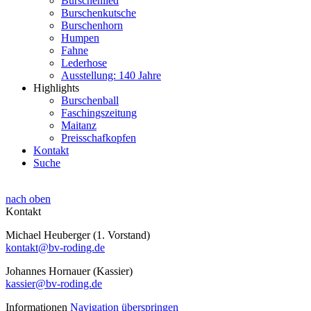
Burschenlied
Burschenkutsche
Burschenhorn
Humpen
Fahne
Lederhose
Ausstellung: 140 Jahre
Highlights
Burschenball
Faschingszeitung
Maitanz
Preisschafkopfen
Kontakt
Suche
nach oben
Kontakt
Michael Heuberger (1. Vorstand)
kontakt@bv-roding.de
Johannes Hornauer (Kassier)
kassier@bv-roding.de
Informationen
Navigation überspringen